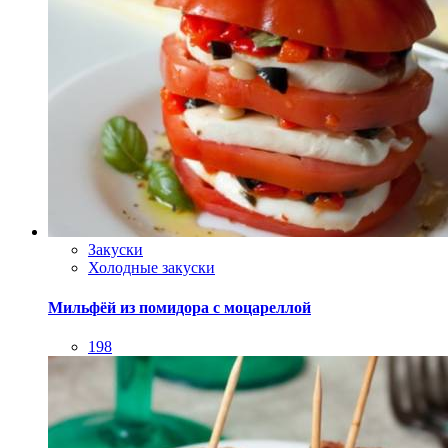
Закуски
Холодные закуски
Мильфёй из помидора с моцареллой
198