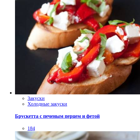
Закуски
Холодные закуски
Брускетта с печеным перцем и фетой
184