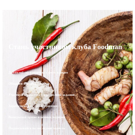
Стань участником клуба Foodman
Добавляй свои рецепты с фото и видео
Общайся и делись опытом
Участвуй в конкурсах и выполняй задания
Зарабатывай на своих рецептах
Выигрывай призы и ценные подарки
Подписывайся на последние новости