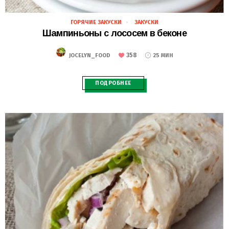
ГОРЯЧИЕ ЗАКУСКИ
ЗАКУСКИ
28.02.2021
Шампиньоны с лососем в беконе
358
JOCELYN_FOOD
25 МИН
ПОДРОБНЕЕ