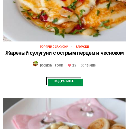
ГОРЯЧИЕ ЗАКУСКИ
ЗАКУСКИ
28.02.2021
Жареный сулугуни с острым перцем и чесноком
25
JOCELYN_FOOD
15 МИН
ПОДРОБНЕЕ