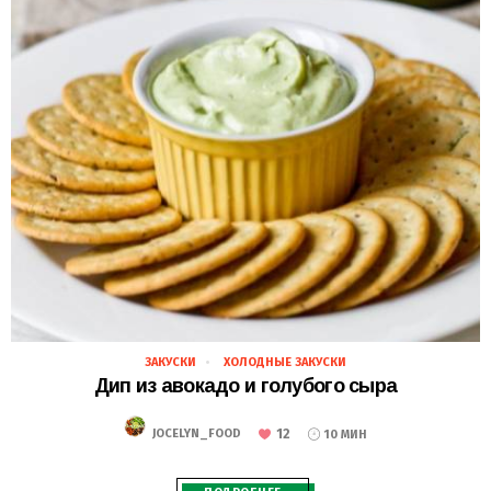
ЗАКУСКИ
ХОЛОДНЫЕ ЗАКУСКИ
28.02.2021
Дип из авокадо и голубого сыра
12
JOCELYN_FOOD
10 МИН