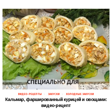
ВИДЕО-РЕЦЕПТЫ
ЗАКУСКИ
ХОЛОДНЫЕ ЗАКУСКИ
30.11.2018
Кальмар, фаршированный курицей и овощами:
видео-рецепт