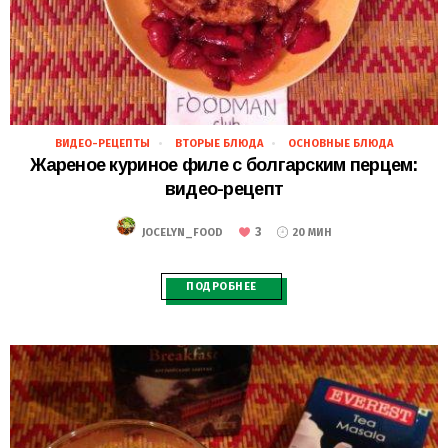
ВИДЕО-РЕЦЕПТЫ
ВТОРЫЕ БЛЮДА
ОСНОВНЫЕ БЛЮДА
24.11.2018
Жареное куриное филе с болгарским перцем:
видео-рецепт
3
JOCELYN_FOOD
20 МИН
ПОДРОБНЕЕ