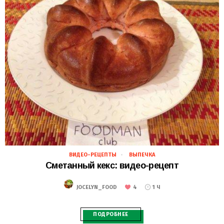
ВИДЕО-РЕЦЕПТЫ
ВЫПЕЧКА
24.11.2018
Сметанный кекс: видео-рецепт
4
JOCELYN_FOOD
1 Ч
ПОДРОБНЕЕ