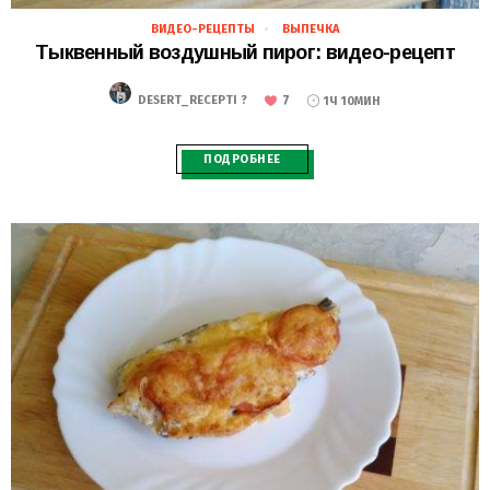
ВИДЕО-РЕЦЕПТЫ
ВЫПЕЧКА
22.11.2018
Тыквенный воздушный пирог: видео-рецепт
7
DESERT_RECEPTI ?
1Ч 10МИН
ПОДРОБНЕЕ