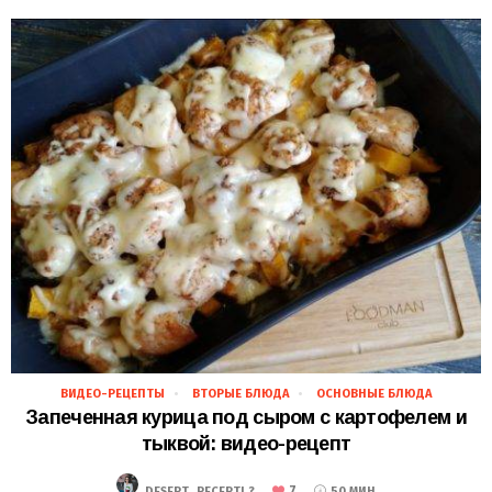
ВИДЕО-РЕЦЕПТЫ
ВТОРЫЕ БЛЮДА
ОСНОВНЫЕ БЛЮДА
19.11.2018
Запеченная курица под сыром с картофелем и
тыквой: видео-рецепт
7
DESERT_RECEPTI ?
50 МИН