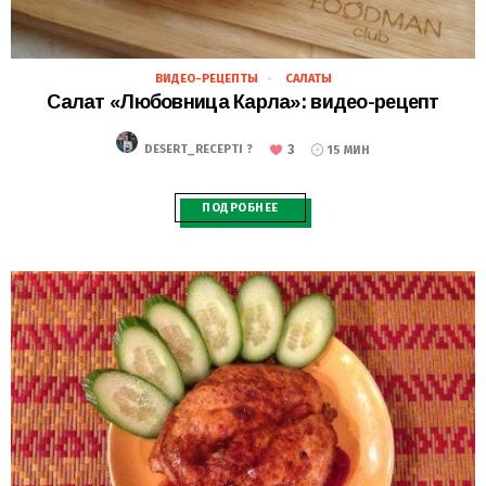
ВИДЕО-РЕЦЕПТЫ
САЛАТЫ
25.11.2018
Салат «Любовница Карла»: видео-рецепт
3
DESERT_RECEPTI ?
15 МИН
ПОДРОБНЕЕ