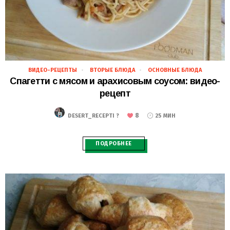
ВИДЕО-РЕЦЕПТЫ
ВТОРЫЕ БЛЮДА
ОСНОВНЫЕ БЛЮДА
29.11.2018
Спагетти с мясом и арахисовым соусом: видео-
рецепт
8
DESERT_RECEPTI ?
25 МИН
ПОДРОБНЕЕ