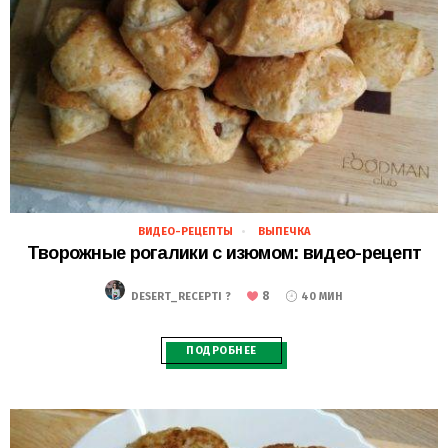
ВИДЕО-РЕЦЕПТЫ
ВЫПЕЧКА
29.11.2018
Творожные рогалики с изюмом: видео-рецепт
8
DESERT_RECEPTI ?
40 МИН
ПОДРОБНЕЕ