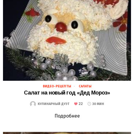
ВИДЕО-РЕЦЕПТЫ
САЛАТЫ
17.12.2018
Салат на новый год «Дед Мороз»
22
КУЛИНАРНЫЙ ДУЭТ
30 МИН
Подробнее