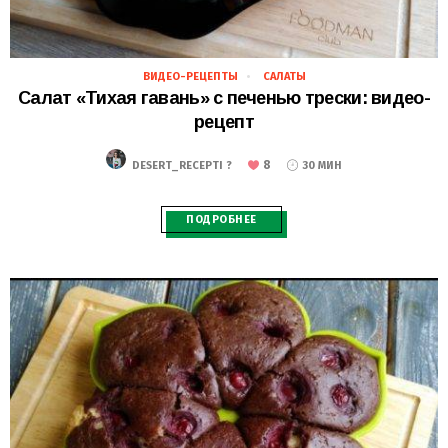
ВИДЕО-РЕЦЕПТЫ
САЛАТЫ
19.11.2018
Салат «Тихая гавань» с печенью трески: видео-
рецепт
8
DESERT_RECEPTI ?
30 МИН
ПОДРОБНЕЕ