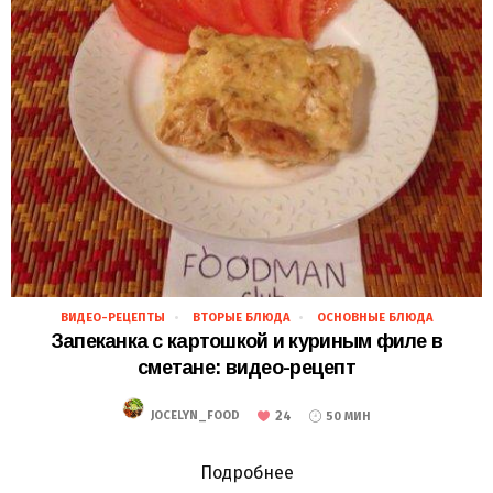
ВИДЕО-РЕЦЕПТЫ
ВТОРЫЕ БЛЮДА
ОСНОВНЫЕ БЛЮДА
30.11.2018
Запеканка с картошкой и куриным филе в
сметане: видео-рецепт
24
JOCELYN_FOOD
50 МИН
Подробнее