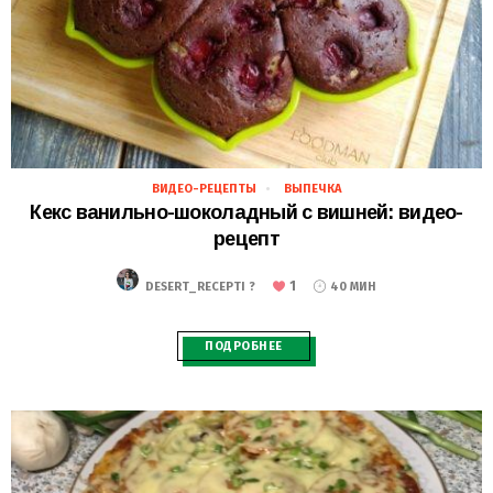
ВИДЕО-РЕЦЕПТЫ
ВЫПЕЧКА
18.11.2018
Кекс ванильно-шоколадный с вишней: видео-
рецепт
1
DESERT_RECEPTI ?
40 МИН
ПОДРОБНЕЕ