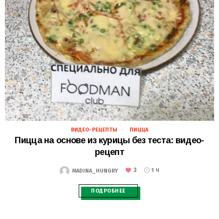
ВИДЕО-РЕЦЕПТЫ
ПИЦЦА
18.11.2018
Пицца на основе из курицы без теста: видео-
рецепт
3
MADINA_HUNGRY
1 Ч
ПОДРОБНЕЕ