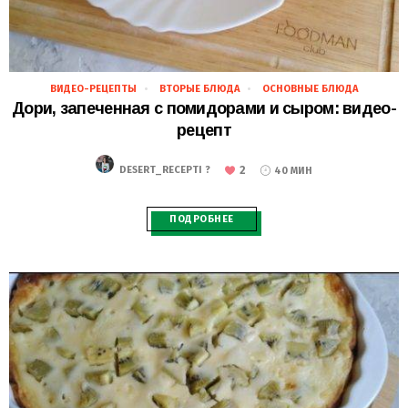
ВИДЕО-РЕЦЕПТЫ
ВТОРЫЕ БЛЮДА
ОСНОВНЫЕ БЛЮДА
22.11.2018
Дори, запеченная с помидорами и сыром: видео-
рецепт
2
DESERT_RECEPTI ?
40 МИН
ПОДРОБНЕЕ