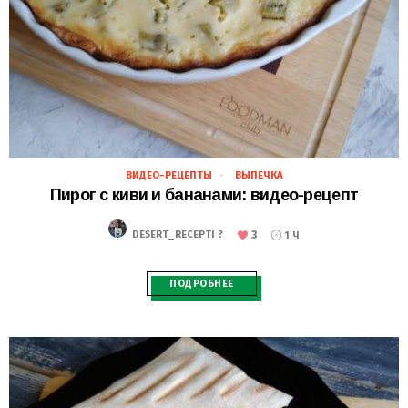
ВИДЕО-РЕЦЕПТЫ
ВЫПЕЧКА
20.11.2018
Пирог с киви и бананами: видео-рецепт
3
DESERT_RECEPTI ?
1 Ч
ПОДРОБНЕЕ