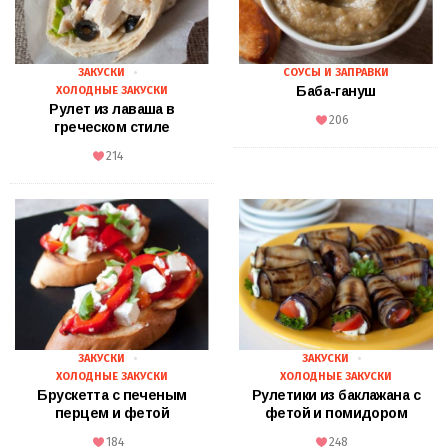
ЗАКУСКИ
СОУСЫ И ЗАПРАВКИ
Баба-гануш
ХОЛОДНЫЕ ЗАКУСКИ
Рулет из лаваша в
206
греческом стиле
214
ЗАКУСКИ
ЗАКУСКИ
ХОЛОДНЫЕ ЗАКУСКИ
ХОЛОДНЫЕ ЗАКУСКИ
Брускетта с печеным
Рулетики из баклажана с
перцем и фетой
фетой и помидором
184
248