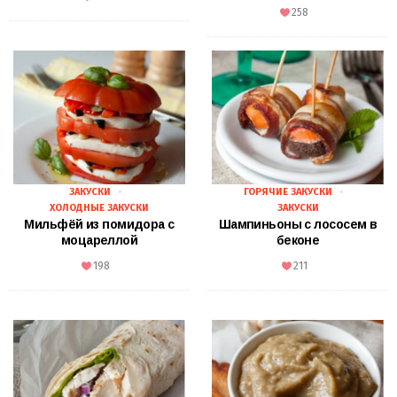
258
ЗАКУСКИ
ГОРЯЧИЕ ЗАКУСКИ
ХОЛОДНЫЕ ЗАКУСКИ
ЗАКУСКИ
Мильфёй из помидора с
Шампиньоны с лососем в
моцареллой
беконе
198
211