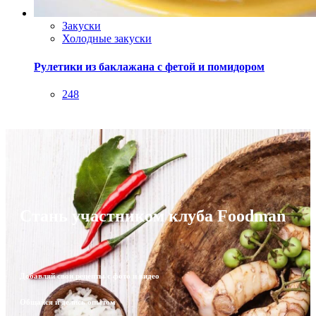
Закуски
Холодные закуски
Рулетики из баклажана с фетой и помидором
248
Стань участником клуба Foodman
Добавляй свои рецепты с фото и видео
Общайся и делись опытом