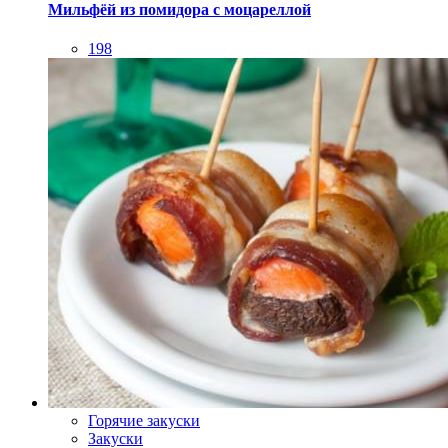
Мильфёй из помидора с моцареллой
198
Горячие закуски
Закуски