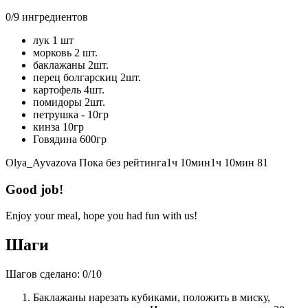
0
/
9
ингредиентов
лук 1 шт
морковь 2 шт.
баклажаны 2шт.
перец болгарскиц 2шт.
картофель 4шт.
помидоры 2шт.
петрушка - 10гр
кинза 10гр
Говядина 600гр
Olya_Ayvazova
Пока без рейтинга
1ч 10мин
1ч 10мин
81
Good job!
Enjoy your meal, hope you had fun with us!
Шаги
Шагов сделано:
0
/
10
Баклажаны нарезать кубиками, положить в миску,