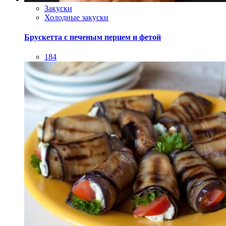
Закуски
Холодные закуски
Брускетта с печеным перцем и фетой
184