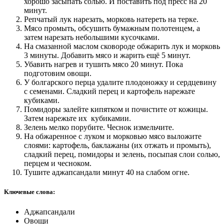
хорошо засыпать солью. И поставить под пресс на 20
минут.
Репчатый лук нарезать, морковь натереть на терке.
Мясо промыть, обсушить бумажным полотенцем, а
затем нарезать небольшими кусочками.
На смазанной маслом сковороде обжарить лук и морковь
3 минуты. Добавить мясо и жарить ещё 5 минут.
Убавить нагрев и тушить мясо 20 минут. Пока
подготовим овощи.
У болгарского перца удалите плодоножку и сердцевину
с семенами. Сладкий перец и картофель нарежьте
кубиками.
Помидоры залейте кипятком и почистите от кожицы.
Затем нарежьте их кубикамии.
Зелень мелко порубите. Чеснок измельчите.
На обжаренное с луком и морковью мясо выложите
слоями: картофель, баклажаны (их отжать и промыть),
сладкий перец, помидоры и зелень, посыпая слои солью,
перцем и чесноком.
Тушите аджапсандали минут 40 на слабом огне.
Ключевые слова:
Аджапсандали
Овощи