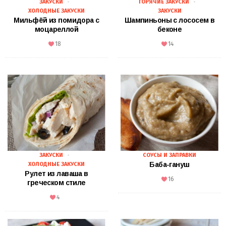
ЗАКУСКИ
ГОРЯЧИЕ ЗАКУСКИ
ХОЛОДНЫЕ ЗАКУСКИ
ЗАКУСКИ
Мильфёй из помидора с
Шампиньоны с лососем в
моцареллой
беконе
18
14
ЗАКУСКИ
СОУСЫ И ЗАПРАВКИ
Баба-гануш
ХОЛОДНЫЕ ЗАКУСКИ
Рулет из лаваша в
16
греческом стиле
4