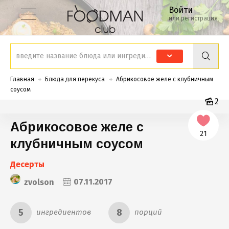
Войти
или регистрация
Главная
Блюда для перекуса
Абрикосовое желе с клубничным
соусом
2
Абрикосовое желе с
21
клубничным соусом
Десерты
zvolson
07.11.2017
5
8
ингредиентов
порций