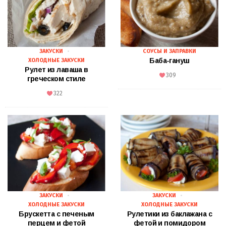
ЗАКУСКИ
СОУСЫ И ЗАПРАВКИ
Баба-гануш
ХОЛОДНЫЕ ЗАКУСКИ
Рулет из лаваша в
309
греческом стиле
322
ЗАКУСКИ
ЗАКУСКИ
ХОЛОДНЫЕ ЗАКУСКИ
ХОЛОДНЫЕ ЗАКУСКИ
Брускетта с печеным
Рулетики из баклажана с
перцем и фетой
фетой и помидором