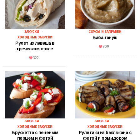
ЗАКУСКИ
СОУСЫ И ЗАПРАВКИ
Баба-гануш
ХОЛОДНЫЕ ЗАКУСКИ
Рулет из лаваша в
309
греческом стиле
322
ЗАКУСКИ
ЗАКУСКИ
ХОЛОДНЫЕ ЗАКУСКИ
ХОЛОДНЫЕ ЗАКУСКИ
Брускетта с печеным
Рулетики из баклажана с
перцем и фетой
фетой и помидором