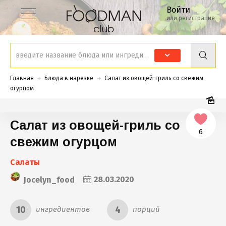
Войти
или регистрация
Главная
Блюда в нарезке
Салат из овощей-гриль со свежим
огурцом
Салат из овощей-гриль со
6
свежим огурцом
Салаты
Jocelyn_food
28.03.2020
10
4
ингредиентов
порций