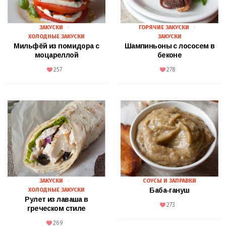
ЗАКУСКИ
ГОРЯЧИЕ ЗАКУСКИ
ХОЛОДНЫЕ ЗАКУСКИ
ЗАКУСКИ
Мильфёй из помидора с
Шампиньоны с лососем в
моцареллой
беконе
257
278
ЗАКУСКИ
СОУСЫ И ЗАПРАВКИ
Баба-гануш
ХОЛОДНЫЕ ЗАКУСКИ
Рулет из лаваша в
273
греческом стиле
269