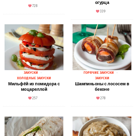
огурца
728
339
ЗАКУСКИ
ГОРЯЧИЕ ЗАКУСКИ
ХОЛОДНЫЕ ЗАКУСКИ
ЗАКУСКИ
Мильфёй из помидора с
Шампиньоны с лососем в
моцареллой
беконе
257
278