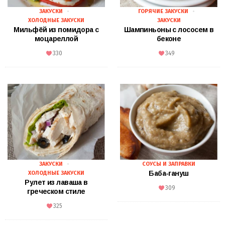
ЗАКУСКИ
ГОРЯЧИЕ ЗАКУСКИ
ХОЛОДНЫЕ ЗАКУСКИ
ЗАКУСКИ
Мильфёй из помидора с
Шампиньоны с лососем в
моцареллой
беконе
330
349
ЗАКУСКИ
СОУСЫ И ЗАПРАВКИ
Баба-гануш
ХОЛОДНЫЕ ЗАКУСКИ
Рулет из лаваша в
309
греческом стиле
325