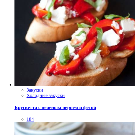
Закуски
Холодные закуски
Брускетта с печеным перцем и фетой
184