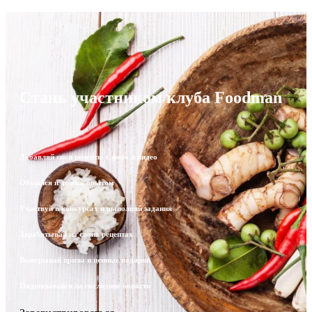
Стань участником клуба Foodman
Добавляй свои рецепты с фото и видео
Общайся и делись опытом
Участвуй в конкурсах и выполняй задания
Зарабатывай на своих рецептах
Выигрывай призы и ценные подарки
Подписывайся на последние новости