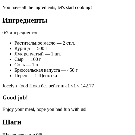
You have all the ingredients, let's start cooking!
Ингредиенты
0
/
7
ингредиентов
Растительное масло — 2 ст.л.
Курица — 500 г
Лук репчатый — 1 шт.
Сыр — 100 г
Соль — 1 ч.л.
Брюссельская капуста — 450 г
Перец — 1 Щепотка
Jocelyn_food
Пока без рейтинга
1 ч
1 ч
142.77
Good job!
Enjoy your meal, hope you had fun with us!
Шаги
Шагов сделано:
0
/
6