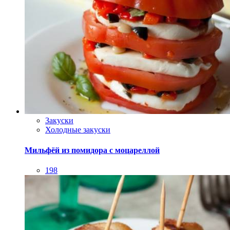
Закуски
Холодные закуски
Мильфёй из помидора с моцареллой
198