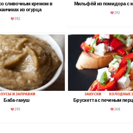
со сливочным кремом в
Мильфёй из помидора с 
канчиках из огурца
292
392
СОУСЫ И ЗАПРАВКИ
ЗАКУСКИ
ХОЛОДНЫЕ 
Баба-гануш
Брускетта с печеным пер
295
268