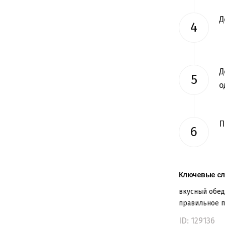
Д
Д
о
П
Ключевые сл
вкусный обед
правильное п
ID: 129136