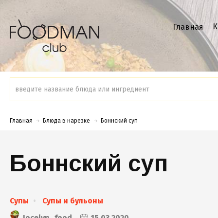
К
Главная
Главная
Блюда в нарезке
Боннский суп
Боннский суп
Супы
Супы и бульоны
Jocelyn_food
15.03.2020