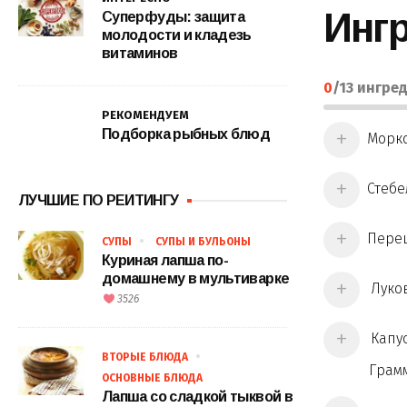
Инг
Суперфуды: защита
молодости и кладезь
витаминов
0
/
13
ингред
РЕКОМЕНДУЕМ
Подборка рыбных блюд
Морко
Стебе
ЛУЧШИЕ ПО РЕЙТИНГУ
Перец
СУПЫ
СУПЫ И БУЛЬОНЫ
Куриная лапша по-
домашнему в мультиварке
Луков
3526
Капус
ВТОРЫЕ БЛЮДА
Грам
ОСНОВНЫЕ БЛЮДА
Лапша со сладкой тыквой в