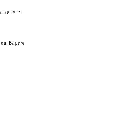
т десять.
рец. Варим