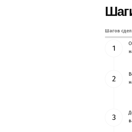
Шаг
Шагов сде
О
н
В
н
Д
в