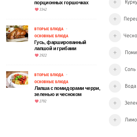
Курку
порционных горшочках
3342
Перец
ВТОРЫЕ БЛЮДА
Чесно
ОСНОВНЫЕ БЛЮДА
Гусь, фаршированный
лапшой и грибами
Поми
2922
Соль 
ВТОРЫЕ БЛЮДА
ОСНОВНЫЕ БЛЮДА
Вода 
Лапша с помидорами черри,
зеленью и чесноком
2792
Зелен
Лимон