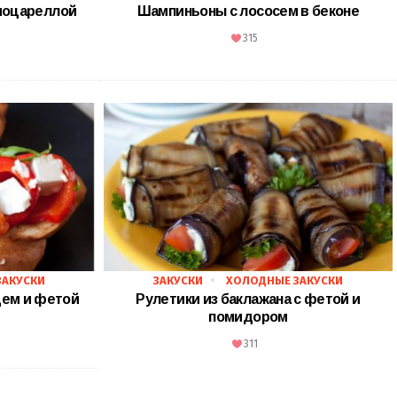
моцареллой
Шампиньоны с лососем в беконе
315
ЗАКУСКИ
ЗАКУСКИ
ХОЛОДНЫЕ ЗАКУСКИ
цем и фетой
Рулетики из баклажана с фетой и
помидором
311