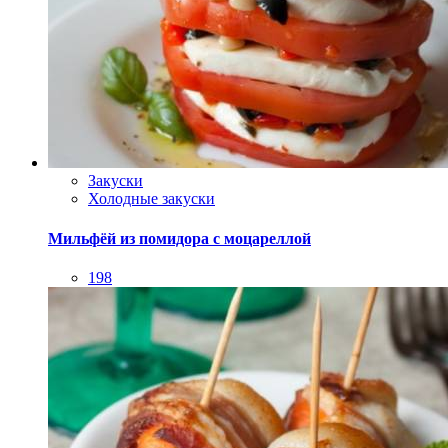
Закуски
Холодные закуски
Мильфёй из помидора с моцареллой
198