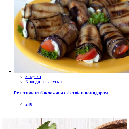
Закуски
Холодные закуски
Рулетики из баклажана с фетой и помидором
248