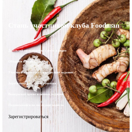
Стань участником клуба Foodman
Добавляй свои рецепты с фото и видео
Общайся и делись опытом
Участвуй в конкурсах и выполняй задания
Зарабатывай на своих рецептах
Выигрывай призы и ценные подарки
Подписывайся на последние новости
Зарегистрироваться