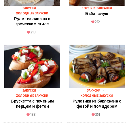
ЗАКУСКИ
СОУСЫ И ЗАПРАВКИ
Баба-гануш
ХОЛОДНЫЕ ЗАКУСКИ
Рулет из лаваша в
212
греческом стиле
218
ЗАКУСКИ
ЗАКУСКИ
ХОЛОДНЫЕ ЗАКУСКИ
ХОЛОДНЫЕ ЗАКУСКИ
Брускетта с печеным
Рулетики из баклажана с
перцем и фетой
фетой и помидором
188
251