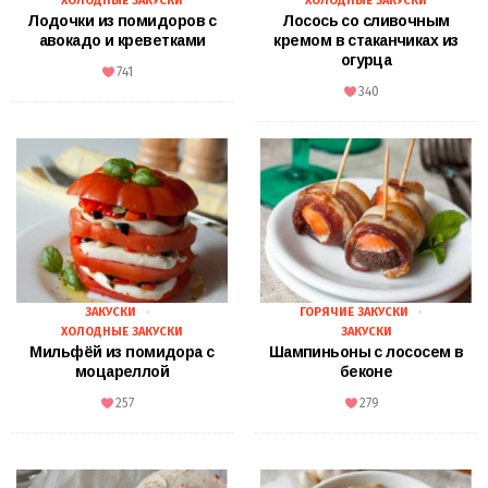
ХОЛОДНЫЕ ЗАКУСКИ
ХОЛОДНЫЕ ЗАКУСКИ
Лодочки из помидоров с
Лосось со сливочным
авокадо и креветками
кремом в стаканчиках из
огурца
741
340
ЗАКУСКИ
ГОРЯЧИЕ ЗАКУСКИ
ХОЛОДНЫЕ ЗАКУСКИ
ЗАКУСКИ
Мильфёй из помидора с
Шампиньоны с лососем в
моцареллой
беконе
257
279