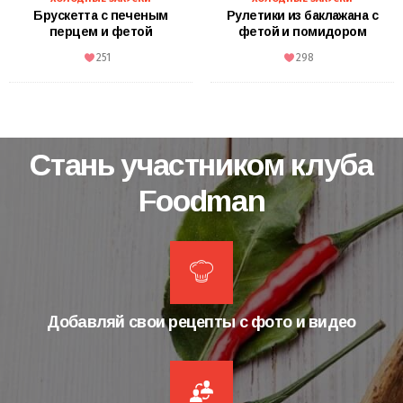
Брускетта с печеным
Рулетики из баклажана с
перцем и фетой
фетой и помидором
251
298
Стань участником клуба
Foodman
Добавляй свои рецепты с фото и видео