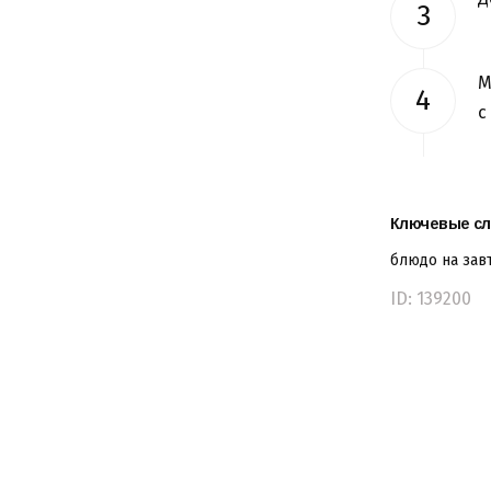
М
с
Ключевые сл
блюдо на зав
ID: 139200