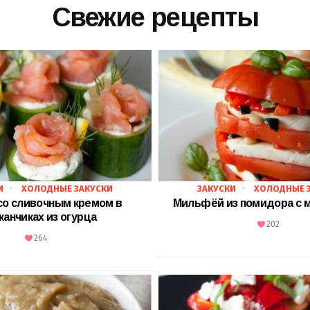
Свежие рецепты
И
ХОЛОДНЫЕ ЗАКУСКИ
ЗАКУСКИ
ХОЛОДНЫЕ 
со сливочным кремом в
Мильфёй из помидора с 
канчиках из огурца
202
264