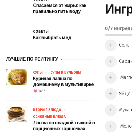
Инг
Спасаемся от жары: как
правильно пить воду
0
/
7
ингред
СОВЕТЫ
Как выбрать мед
Соль 
ЛУЧШИЕ ПО РЕЙТИНГУ
Сарди
СУПЫ
СУПЫ И БУЛЬОНЫ
Масло
Куриная лапша по-
домашнему в мультиварке
3485
Яйцо 
Мука 
ВТОРЫЕ БЛЮДА
ОСНОВНЫЕ БЛЮДА
Лапша со сладкой тыквой в
Молок
порционных горшочках