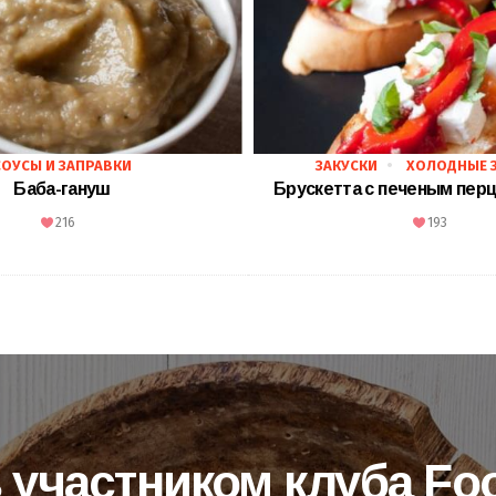
СОУСЫ И ЗАПРАВКИ
ЗАКУСКИ
ХОЛОДНЫЕ 
Баба-гануш
Брускетта с печеным пер
216
193
 участником клуба F