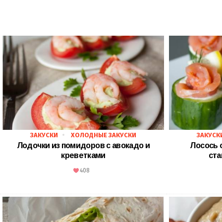
ЗАКУСКИ
ХОЛОДНЫЕ ЗАКУСКИ
ЗАКУСК
Лодочки из помидоров с авокадо и
Лосось 
креветками
ста
408