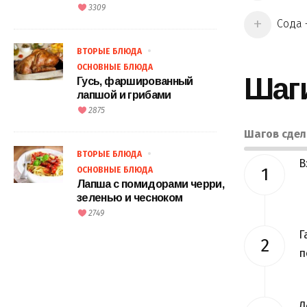
3309
Сода 
ВТОРЫЕ БЛЮДА
ОСНОВНЫЕ БЛЮДА
Шаг
Гусь, фаршированный
лапшой и грибами
2875
Шагов сде
ВТОРЫЕ БЛЮДА
В
ОСНОВНЫЕ БЛЮДА
Лапша с помидорами черри,
зеленью и чесноком
2749
Г
п
Д