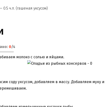
— 0.5 ч.л. (гашеная уксусом)
и
лано:
0
/
4
збиваем молоко с солью и яйцами.
асим соду уксусом, добавляем в массу. Добавляем муку и
еремешиваем.
обавляем измельченные кусочки рыбы.