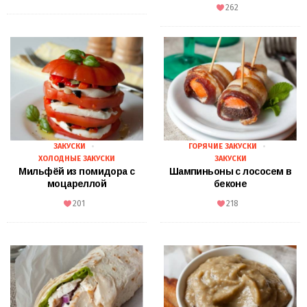
262
ЗАКУСКИ
ГОРЯЧИЕ ЗАКУСКИ
ХОЛОДНЫЕ ЗАКУСКИ
ЗАКУСКИ
Мильфёй из помидора с
Шампиньоны с лососем в
моцареллой
беконе
201
218