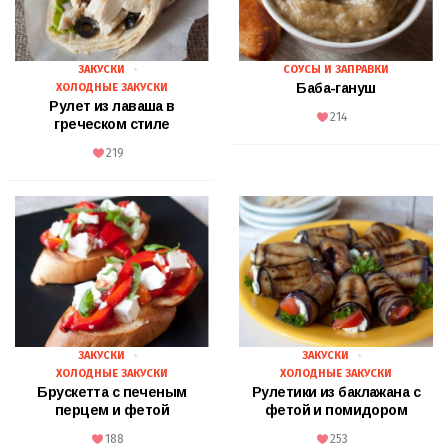
ЗАКУСКИ
СОУСЫ И ЗАПРАВКИ
Баба-гануш
ХОЛОДНЫЕ ЗАКУСКИ
Рулет из лаваша в
214
греческом стиле
219
ЗАКУСКИ
ЗАКУСКИ
ХОЛОДНЫЕ ЗАКУСКИ
ХОЛОДНЫЕ ЗАКУСКИ
Брускетта с печеным
Рулетики из баклажана с
перцем и фетой
фетой и помидором
188
253