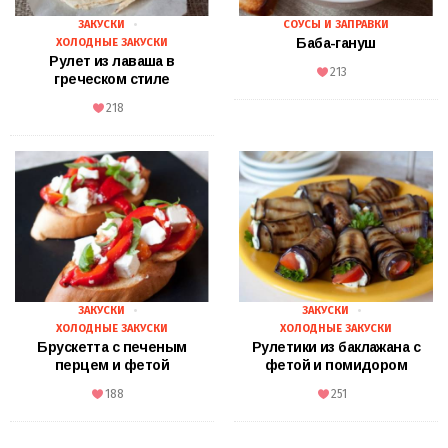
ЗАКУСКИ
СОУСЫ И ЗАПРАВКИ
Баба-гануш
ХОЛОДНЫЕ ЗАКУСКИ
Рулет из лаваша в
213
греческом стиле
218
ЗАКУСКИ
ЗАКУСКИ
ХОЛОДНЫЕ ЗАКУСКИ
ХОЛОДНЫЕ ЗАКУСКИ
Брускетта с печеным
Рулетики из баклажана с
перцем и фетой
фетой и помидором
188
251