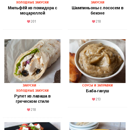
ХОЛОДНЫЕ ЗАКУСКИ
ЗАКУСКИ
Мильфёй из помидора с
Шампиньоны с лососем в
моцареллой
беконе
201
218
ЗАКУСКИ
СОУСЫ И ЗАПРАВКИ
Баба-гануш
ХОЛОДНЫЕ ЗАКУСКИ
Рулет из лаваша в
213
греческом стиле
218