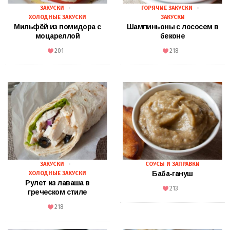
ЗАКУСКИ
ГОРЯЧИЕ ЗАКУСКИ
ХОЛОДНЫЕ ЗАКУСКИ
ЗАКУСКИ
Мильфёй из помидора с
Шампиньоны с лососем в
моцареллой
беконе
201
218
ЗАКУСКИ
СОУСЫ И ЗАПРАВКИ
Баба-гануш
ХОЛОДНЫЕ ЗАКУСКИ
Рулет из лаваша в
213
греческом стиле
218