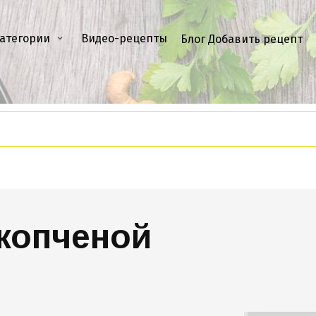
атегории
Видео-рецепты
Блог
Добавить рецепт
 копченой