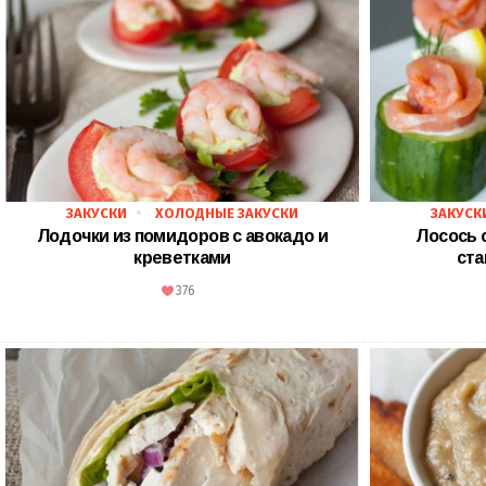
ЗАКУСКИ
ХОЛОДНЫЕ ЗАКУСКИ
ЗАКУСК
Лодочки из помидоров с авокадо и
Лосось 
креветками
ста
376