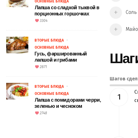
ОСНОВНЫЕ БЛЮДА
Лапша со сладкой тыквой в
Соль
порционных горшочках
3304
Майон
ВТОРЫЕ БЛЮДА
ОСНОВНЫЕ БЛЮДА
Шаг
Гусь, фаршированный
лапшой и грибами
2871
Шагов сде
ВТОРЫЕ БЛЮДА
С
ОСНОВНЫЕ БЛЮДА
Лапша с помидорами черри,
с
зеленью и чесноком
2748