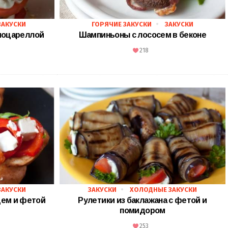
ЗАКУСКИ
ГОРЯЧИЕ ЗАКУСКИ
ЗАКУСКИ
моцареллой
Шампиньоны с лососем в беконе
218
ЗАКУСКИ
ЗАКУСКИ
ХОЛОДНЫЕ ЗАКУСКИ
цем и фетой
Рулетики из баклажана с фетой и
помидором
253