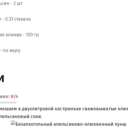
син - 2 шт
 - 0.33 стакана
я клюква - 100 гр
- по вкусу
и
лано:
0
/
4
мешаем в двухлитровой кастрюльке свежевыжатые клю
пельсиновый соки.