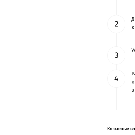
Д
к
У
Р
к
а
Ключевые сл