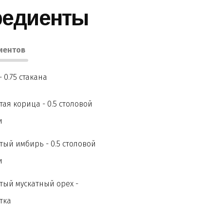
редиенты
иентов
- 0.75 стакана
ая корица - 0.5 столовой
и
ый имбирь - 0.5 столовой
и
ый мускатный орех -
тка