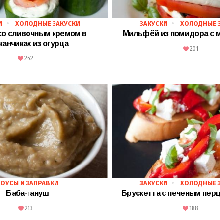
И
ХОЛОДНЫЕ ЗАКУСКИ
ЗАКУСКИ
ХОЛОДНЫЕ 
со сливочным кремом в
Мильфёй из помидора с 
канчиках из огурца
201
262
СОУСЫ И ЗАПРАВКИ
ЗАКУСКИ
ХОЛОДНЫЕ 
Баба-гануш
Брускетта с печеным пер
213
188