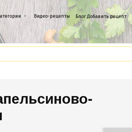
атегории
Видео-рецепты
Блог
Добавить рецепт
апельсиново-
ш