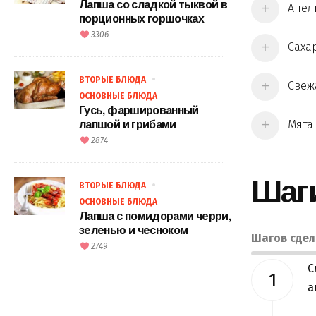
Лапша со сладкой тыквой в
Апель
порционных горшочках
3306
Сахар
ВТОРЫЕ БЛЮДА
Свежа
ОСНОВНЫЕ БЛЮДА
Гусь, фаршированный
Мята 
лапшой и грибами
2874
Шаг
ВТОРЫЕ БЛЮДА
ОСНОВНЫЕ БЛЮДА
Лапша с помидорами черри,
зеленью и чесноком
Шагов сде
2749
С
а