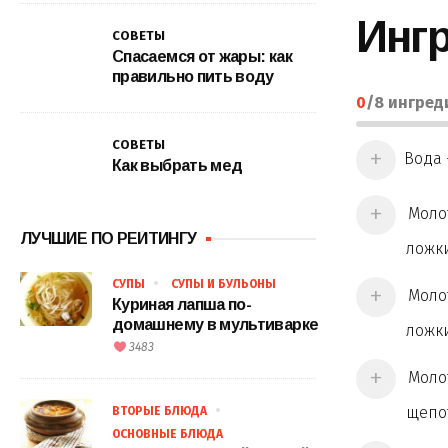
Инг
СОВЕТЫ
Спасаемся от жары: как
правильно пить воду
0
/
8
ингред
СОВЕТЫ
Вода 
Как выбрать мед
Молот
ЛУЧШИЕ ПО РЕЙТИНГУ
ложк
СУПЫ
СУПЫ И БУЛЬОНЫ
Молот
Куриная лапша по-
домашнему в мультиварке
ложк
3483
Молот
щепо
ВТОРЫЕ БЛЮДА
ОСНОВНЫЕ БЛЮДА