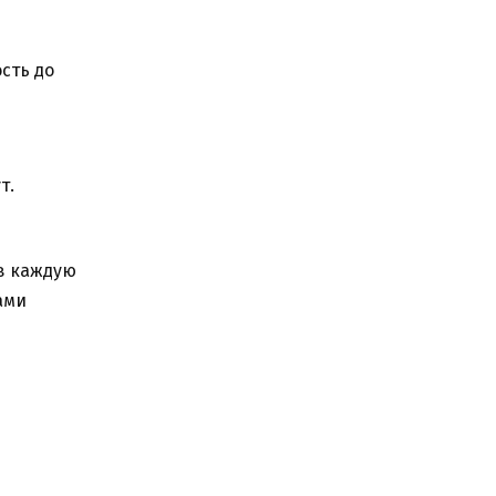
сть до
т.
 в каждую
ами