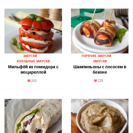
ЗАКУСКИ
ГОРЯЧИЕ ЗАКУСКИ
ХОЛОДНЫЕ ЗАКУСКИ
ЗАКУСКИ
Мильфёй из помидора с
Шампиньоны с лососем в
моцареллой
беконе
202
220