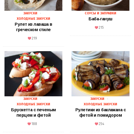
ЗАКУСКИ
СОУСЫ И ЗАПРАВКИ
Баба-гануш
ХОЛОДНЫЕ ЗАКУСКИ
Рулет из лаваша в
215
греческом стиле
219
ЗАКУСКИ
ЗАКУСКИ
ХОЛОДНЫЕ ЗАКУСКИ
ХОЛОДНЫЕ ЗАКУСКИ
Брускетта с печеным
Рулетики из баклажана с
перцем и фетой
фетой и помидором
188
254