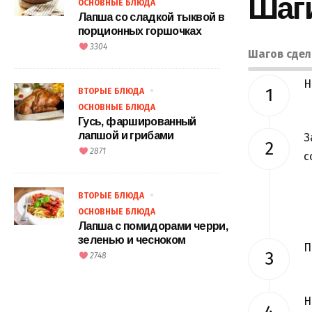
Шаг
ОСНОВНЫЕ БЛЮДА
Лапша со сладкой тыквой в
порционных горшочках
3304
Шагов сде
Н
ВТОРЫЕ БЛЮДА
ОСНОВНЫЕ БЛЮДА
Гусь, фаршированный
лапшой и грибами
З
2871
с
ВТОРЫЕ БЛЮДА
ОСНОВНЫЕ БЛЮДА
Лапша с помидорами черри,
зеленью и чесноком
П
2748
Н