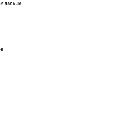
ем дальше,
в.