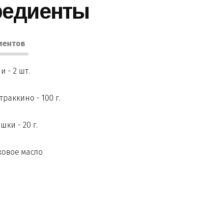
редиенты
иентов
и - 2 шт.
траккино - 100 г.
шки - 20 г.
овое масло