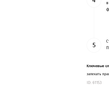
в
ф
С
П
Ключевые сл
запекать
пра
ID: 61153