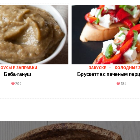
СОУСЫ И ЗАПРАВКИ
ЗАКУСКИ
ХОЛОДНЫЕ 
Баба-гануш
Брускетта с печеным пер
209
184