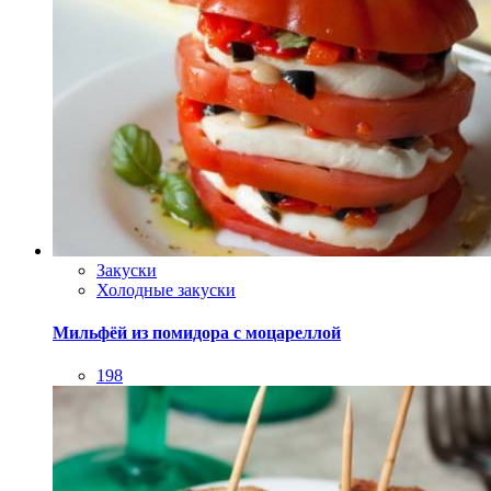
Закуски
Холодные закуски
Мильфёй из помидора с моцареллой
198