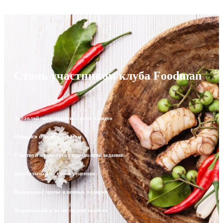
Стань участником клуба Foodman
Добавляй свои рецепты с фото и видео
Общайся и делись опытом
Участвуй в конкурсах и выполняй задания
Зарабатывай на своих рецептах
Выигрывай призы и ценные подарки
Подписывайся на последние новости