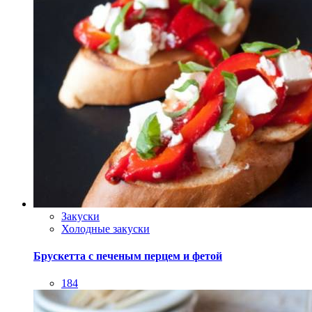
Закуски
Холодные закуски
Брускетта с печеным перцем и фетой
184