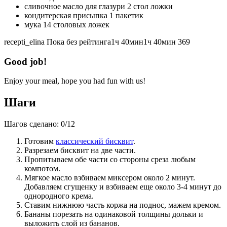
сливочное масло для глазури 2 стол ложки
кондитерская присыпка 1 пакетик
мука 14 столовых ложек
recepti_elina
Пока без рейтинга
1ч 40мин
1ч 40мин
369
Good job!
Enjoy your meal, hope you had fun with us!
Шаги
Шагов сделано:
0
/
12
Готовим
классический бисквит
.
Разрезаем бисквит на две части.
Пропитываем обе части со стороны среза любым
компотом.
Мягкое масло взбиваем миксером около 2 минут.
Добавляем сгущенку и взбиваем еще около 3-4 минут до
однородного крема.
Ставим нижнюю часть коржа на поднос, мажем кремом.
Бананы порезать на одинаковой толщины дольки и
выложить слой из бананов.