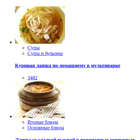
Супы
Супы и бульоны
Куриная лапша по-домашнему в мультиварке
3482
Вторые блюда
Основные блюда
Лапша со сладкой тыквой в порционных горшочках