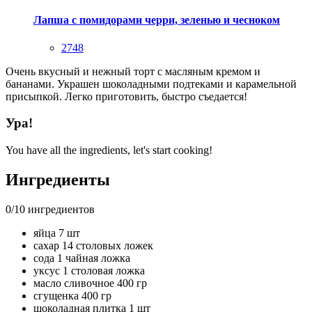
Лапша с помидорами черри, зеленью и чесноком
2748
Очень вкусный и нежный торт с масляным кремом и
бананами. Украшен шоколадными подтеками и карамельной
присыпкой. Легко приготовить, быстро съедается!
Ура!
You have all the ingredients, let's start cooking!
Ингредиенты
0
/
10
ингредиентов
яйца 7 шт
сахар 14 столовых ложек
сода 1 чайная ложка
уксус 1 столовая ложка
масло сливочное 400 гр
сгущенка 400 гр
шоколадная плитка 1 шт