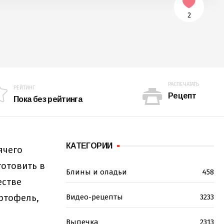
2
РАСПЕЧАТАТЬ
РЕЙТИНГ
Рецепт
Пока без рейтинга
КАТЕГОРИИ
ячего
готовить в
Блины и оладьи
458
естве
ртофель,
Видео-рецепты
3233
Выпечка
2313