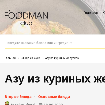
К
Главная
Главная
Блюда из муки
Азу из куриных желудков
Азу из куриных ж
Вторые блюда
Основные блюда
Jocelyn_food
18.09.2020