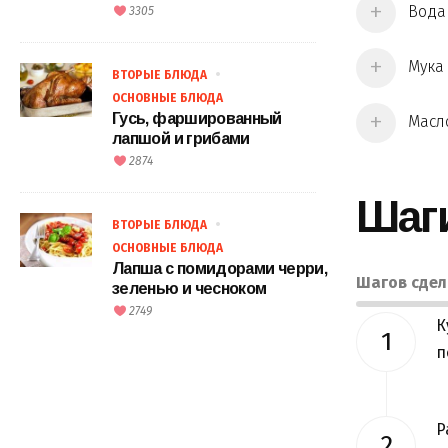
Вода 
3305
Мука 
ВТОРЫЕ БЛЮДА
ОСНОВНЫЕ БЛЮДА
Гусь, фаршированный
Масло
лапшой и грибами
2874
Шаг
ВТОРЫЕ БЛЮДА
ОСНОВНЫЕ БЛЮДА
Лапша с помидорами черри,
Шагов сде
зеленью и чесноком
2749
К
п
Р