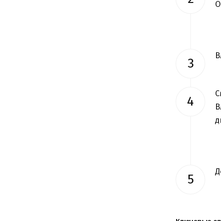
О
В
С
В
д
Д