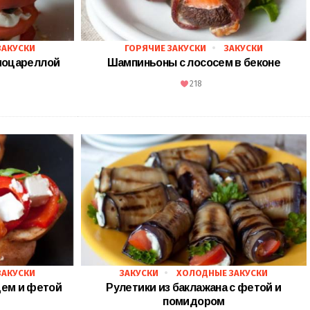
ЗАКУСКИ
ГОРЯЧИЕ ЗАКУСКИ
ЗАКУСКИ
моцареллой
Шампиньоны с лососем в беконе
218
ЗАКУСКИ
ЗАКУСКИ
ХОЛОДНЫЕ ЗАКУСКИ
цем и фетой
Рулетики из баклажана с фетой и
помидором