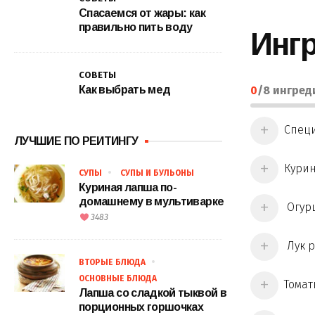
Спасаемся от жары: как
правильно пить воду
Инг
СОВЕТЫ
Как выбрать мед
0
/
8
ингред
Специ
ЛУЧШИЕ ПО РЕЙТИНГУ
Курин
СУПЫ
СУПЫ И БУЛЬОНЫ
Куриная лапша по-
домашнему в мультиварке
Огурц
3483
Лук р
ВТОРЫЕ БЛЮДА
ОСНОВНЫЕ БЛЮДА
Томатн
Лапша со сладкой тыквой в
порционных горшочках