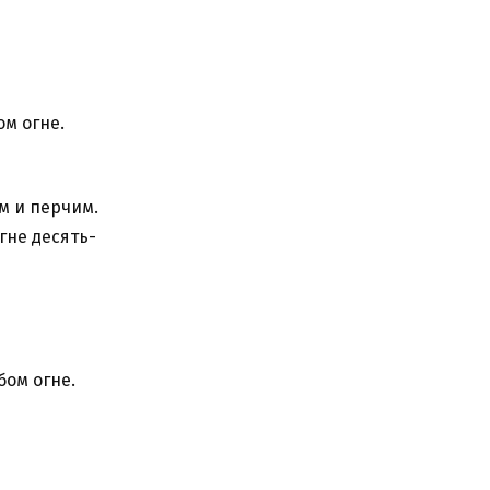
ом огне.
м и перчим.
гне десять-
бом огне.