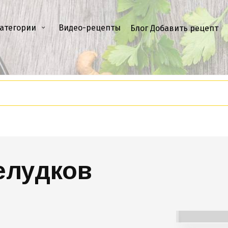
атегории
Видео-рецепты
Блог
Добавить рецепт
елудков