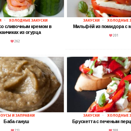
И
ХОЛОДНЫЕ ЗАКУСКИ
ЗАКУСКИ
ХОЛОДНЫЕ 
со сливочным кремом в
Мильфёй из помидора с 
канчиках из огурца
201
262
СОУСЫ И ЗАПРАВКИ
ЗАКУСКИ
ХОЛОДНЫЕ 
Баба-гануш
Брускетта с печеным пер
213
188