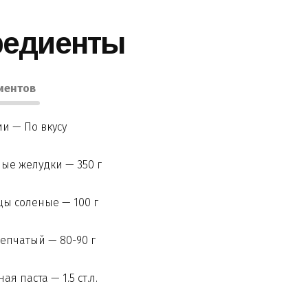
редиенты
иентов
и — По вкусу
ые желудки — 350 г
ы соленые — 100 г
епчатый — 80-90 г
ая паста — 1.5 ст.л.