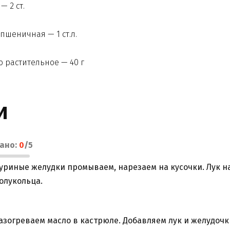
— 2 ст.
пшеничная — 1 ст.л.
 растительное — 40 г
и
лано:
0
/
5
уриные желудки промываем, нарезаем на кусочки. Лук н
олукольца.
азогреваем масло в кастрюле. Добавляем лук и желудочк