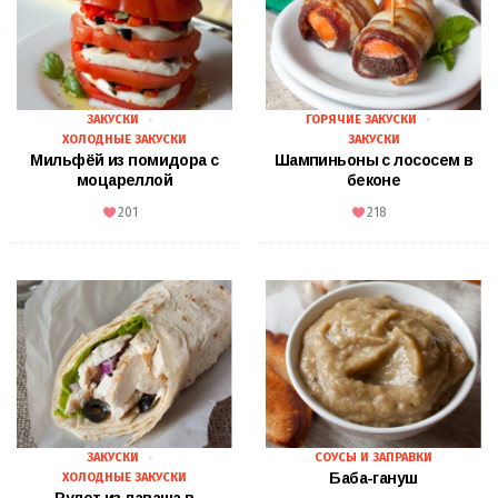
ЗАКУСКИ
ГОРЯЧИЕ ЗАКУСКИ
ХОЛОДНЫЕ ЗАКУСКИ
ЗАКУСКИ
Мильфёй из помидора с
Шампиньоны с лососем в
моцареллой
беконе
201
218
ЗАКУСКИ
СОУСЫ И ЗАПРАВКИ
Баба-гануш
ХОЛОДНЫЕ ЗАКУСКИ