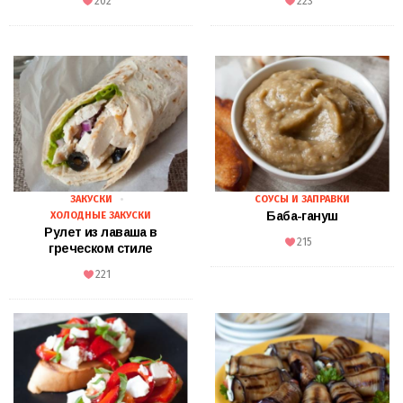
202
223
ЗАКУСКИ
СОУСЫ И ЗАПРАВКИ
Баба-гануш
ХОЛОДНЫЕ ЗАКУСКИ
Рулет из лаваша в
215
греческом стиле
221