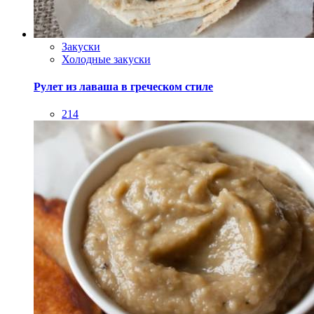
214
Соусы и заправки
Баба-гануш