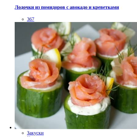
Закуски
Холодные закуски
Лосось со сливочным кремом в стаканчиках из
огурца
258