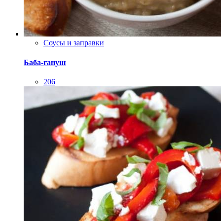
206
Закуски
Холодные закуски
Брускетта с печеным перцем и фетой