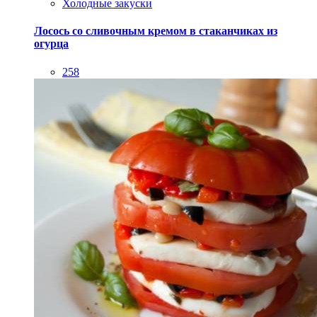
Закуски
Холодные закуски
Мильфёй из помидора с моцареллой
198