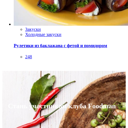
Закуски
Холодные закуски
Рулетики из баклажана с фетой и помидором
248
Стань участником клуба Foodman