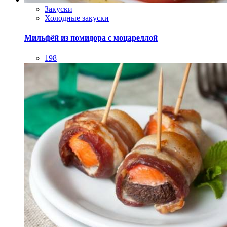
Закуски
Холодные закуски
Мильфёй из помидора с моцареллой
198