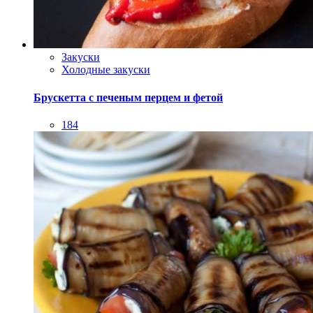
Закуски
Холодные закуски
Брускетта с печеным перцем и фетой
184