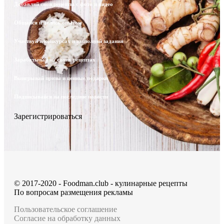
Добавляй свои рецепты с фото и видео
Общайся и делись опытом
Участвуй в конкурсах и выполняй задания
Зарабатывай на своих рецептах
Выигрывай призы и ценные подарки
Подписывайся на последние новости
Зарегистрироваться
© 2017-2020 - Foodman.club - кулинарные рецепты
По вопросам размещения рекламы
Пользовательское соглашение
Согласие на обработку данных