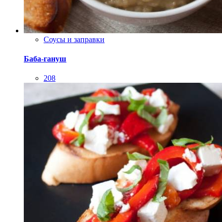
Соусы и заправки
Баба-гануш
208