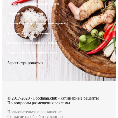
Добавляй свои рецепты с фото и видео
Общайся и делись опытом
Участвуй в конкурсах и выполняй задания
Зарабатывай на своих рецептах
Выигрывай призы и ценные подарки
Подписывайся на последние новости
Зарегистрироваться
© 2017-2020 - Foodman.club - кулинарные рецепты
По вопросам размещения рекламы
Пользовательское соглашение
Согласие на обработку данных