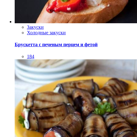
Закуски
Холодные закуски
Брускетта с печеным перцем и фетой
184