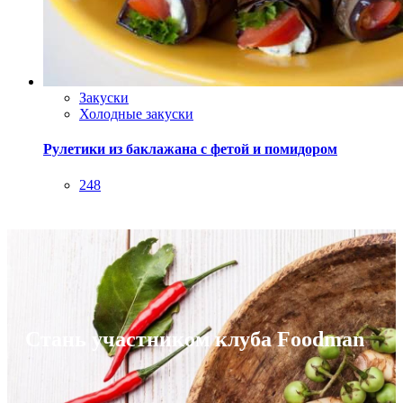
Закуски
Холодные закуски
Рулетики из баклажана с фетой и помидором
248
Стань участником клуба Foodman