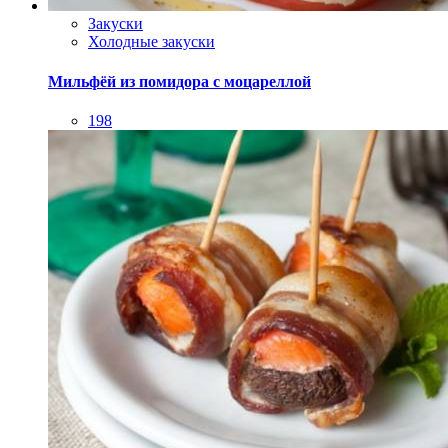
Закуски
Холодные закуски
Мильфёй из помидора с моцареллой
198