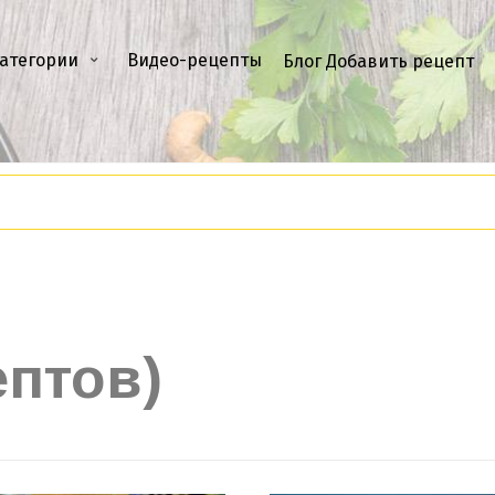
атегории
Видео-рецепты
Блог
Добавить рецепт
ептов)