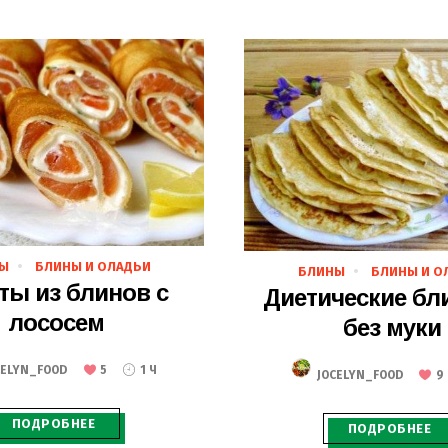
27.02.2020
Ы
БЛИНЫ И ОЛАДЬИ
27.02.2020
БЛИНЫ
БЛИНЫ И О
ты из блинов с
Диетические бл
лососем
без муки
CELYN_FOOD
5
1 Ч
JOCELYN_FOOD
9
ПОДРОБНЕЕ
ПОДРОБНЕЕ