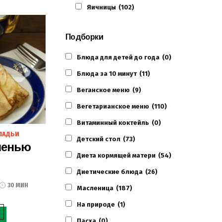
Яичницы
(102)
Подборки
Блюда для детей до года
(0)
Блюда за 10 минут
(11)
Веганское меню
(9)
Вегетарианское меню
(110)
Витаминный коктейль
(0)
ЛАДЬИ
Детский стол
(73)
ченью
Диета кормящей матери
(54)
Диетические блюда
(26)
30 МИН
Масленица
(187)
На природе
(1)
Пасха
(0)