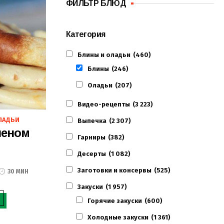
ФИЛЬТР БЛЮД
Категория
Блины и оладьи
(460)
Блины
(246)
Оладьи
(207)
Видео-рецепты
(3 223)
ЛАДЬИ
Выпечка
(2 307)
леном
Гарниры
(382)
Десерты
(1 082)
Заготовки и консервы
(525)
30 МИН
Закуски
(1 957)
Горячие закуски
(600)
Холодные закуски
(1 361)