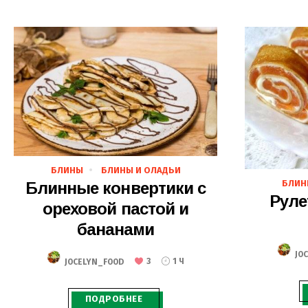
27.02.2020
БЛИНЫ
БЛИНЫ И ОЛАДЬИ
БЛИН
Блинные конвертики с
Руле
ореховой пастой и
бананами
JO
JOCELYN_FOOD
3
1 Ч
ПОДРОБНЕЕ