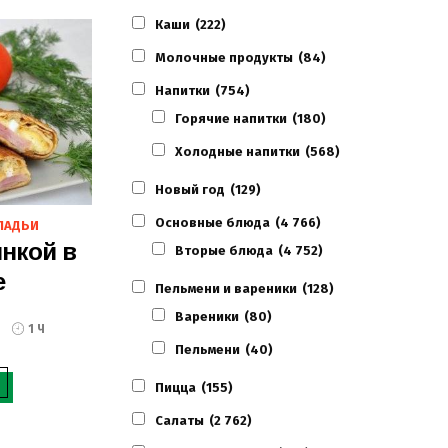
Каши
(222)
Молочные продукты
(84)
Напитки
(754)
Горячие напитки
(180)
Холодные напитки
(568)
Новый год
(129)
Основные блюда
(4 766)
ЛАДЬИ
инкой в
Вторые блюда
(4 752)
е
Пельмени и вареники
(128)
Вареники
(80)
1 Ч
Пельмени
(40)
Пицца
(155)
Салаты
(2 762)