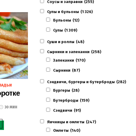
Соусы и заправки
(255)
Супы и бульоны
(1 326)
Бульоны
(12)
Супы
(1 309)
Суши и роллы
(48)
Сырники и запеканки
(258)
Запеканки
(170)
Сырники
(87)
Сэндвичи, бургеры и бутерброды
(282)
ЛАДЬИ
Бургеры
(28)
ротке
Бутерброды
(159)
30 МИН
Сэндвичи
(91)
Яичницы и омлеты
(247)
Омлеты
(140)