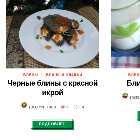
28.02.2020
БЛИНЫ
БЛИНЫ И ОЛАДЬИ
БЛИН
Черные блины с красной
Бли
икрой
JOCE
JOCELYN_FOOD
6
1 Ч
ПОДРОБНЕЕ