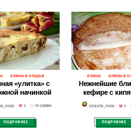
27.02.2020
27.02.2020
Ы
БЛИНЫ И ОЛАДЬИ
БЛИНЫ
БЛИНЫ И О
ная «улитка» с
Нежнейшие бли
ожной начинкой
кефире с кип
YN_FOOD
3
1Ч 20МИН
JOCELYN_FOOD
3
ПОДРОБНЕЕ
ПОДРОБНЕЕ