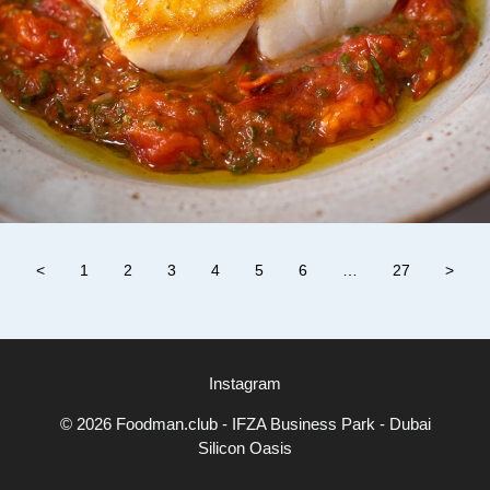
<
1
2
3
4
5
6
…
27
>
Instagram
© 2026 Foodman.club - IFZA Business Park - Dubai
Silicon Oasis