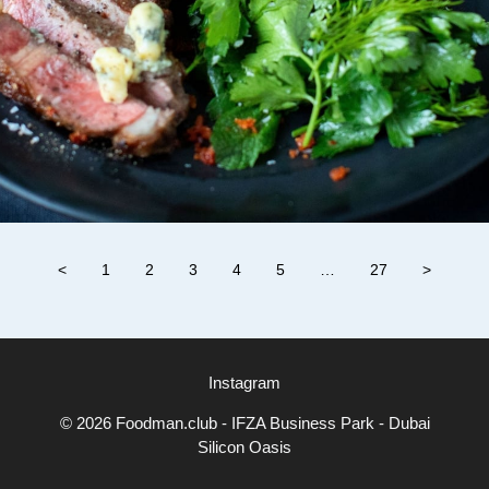
<
1
2
3
4
5
…
27
>
Instagram
© 2026 Foodman.club - IFZA Business Park - Dubai
Silicon Oasis