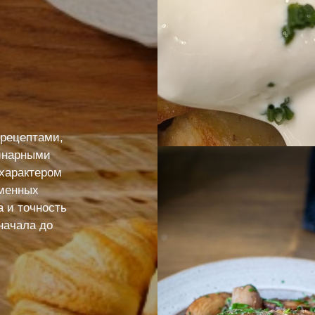
 рецептами,
инарными
 характером
еменных
а и точность
 начала до