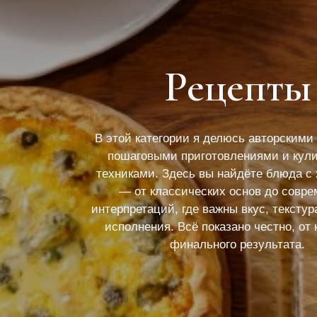
Рецепты
В этой категории я делюсь авторскими
пошаговыми приготовлениями и кул
техниками. Здесь вы найдёте блюда с
— от классических основ до совр
интерпретаций, где важны вкус, текстур
исполнения. Всё показано честно, от
финального результата.