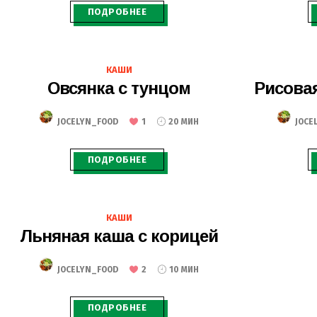
ПОДРОБНЕЕ
16.06.2020
КАШИ
Овсянка с тунцом
Рисовая
JOCELYN_FOOD
1
20 МИН
JOCE
ПОДРОБНЕЕ
13.03.2020
КАШИ
Льняная каша с корицей
JOCELYN_FOOD
2
10 МИН
ПОДРОБНЕЕ