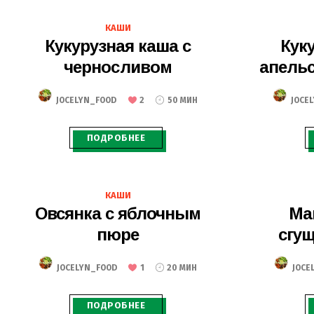
21.10.2020
КАШИ
Кукурузная каша с
Кук
черносливом
апель
JOCELYN_FOOD
2
50 МИН
JOCE
ПОДРОБНЕЕ
05.09.2020
КАШИ
Овсянка с яблочным
Ма
пюре
сгу
JOCELYN_FOOD
1
20 МИН
JOCE
ПОДРОБНЕЕ