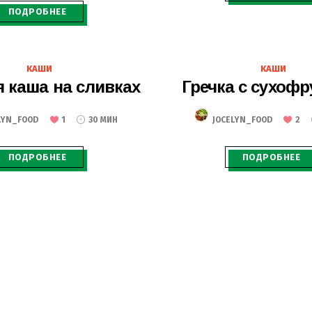
ПОДРОБНЕЕ
15.06.2020
25.03.2020
КАШИ
КАШИ
 каша на сливках
Гречка с сухоф
LYN_FOOD
1
30 МИН
JOCELYN_FOOD
2
ПОДРОБНЕЕ
ПОДРОБНЕЕ