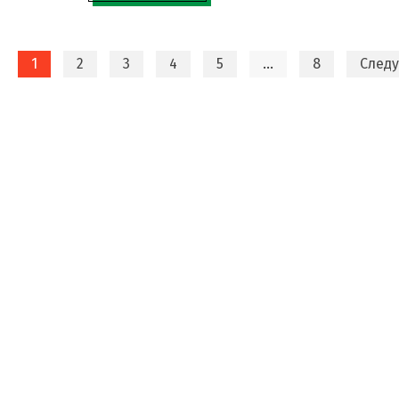
1
2
3
4
5
…
8
След