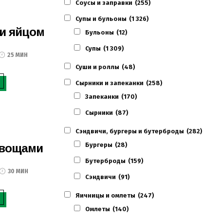
Соусы и заправки
(255)
Супы и бульоны
(1 326)
 и яйцом
Бульоны
(12)
Супы
(1 309)
25 МИН
Суши и роллы
(48)
Сырники и запеканки
(258)
Запеканки
(170)
Сырники
(87)
Сэндвичи, бургеры и бутерброды
(282)
Бургеры
(28)
овощами
Бутерброды
(159)
30 МИН
Сэндвичи
(91)
Яичницы и омлеты
(247)
Омлеты
(140)