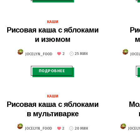
20.08.2020
КАШИ
Рисовая каша с яблоками
Ри
и изюмом
м
JOCELYN_FOOD
2
25 МИН
JOCE
ПОДРОБНЕЕ
07.07.2020
КАШИ
Рисовая каша с яблоками
Мо
в мультиварке
JOCELYN_FOOD
2
20 МИН
JOCEL