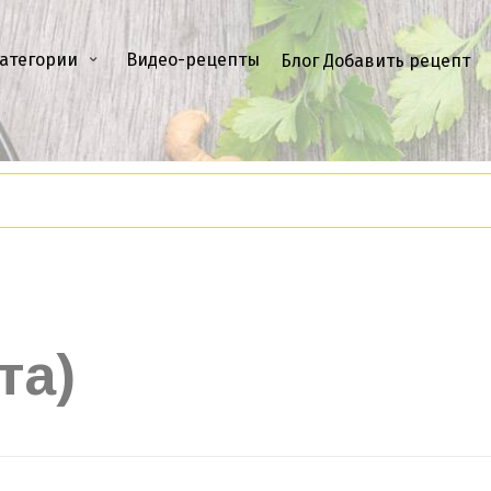
атегории
Видео-рецепты
Блог
Добавить рецепт
та)