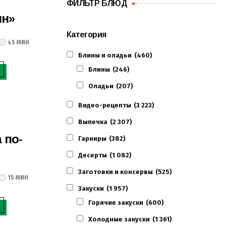
ФИЛЬТР БЛЮД
1.01.2021
ин»
Категория
45 МИН
Блины и оладьи
(460)
Блины
(246)
Оладьи
(207)
Видео-рецепты
(3 223)
Выпечка
(2 307)
 по-
Гарниры
(382)
Десерты
(1 082)
Заготовки и консервы
(525)
15 МИН
Закуски
(1 957)
Горячие закуски
(600)
Холодные закуски
(1 361)