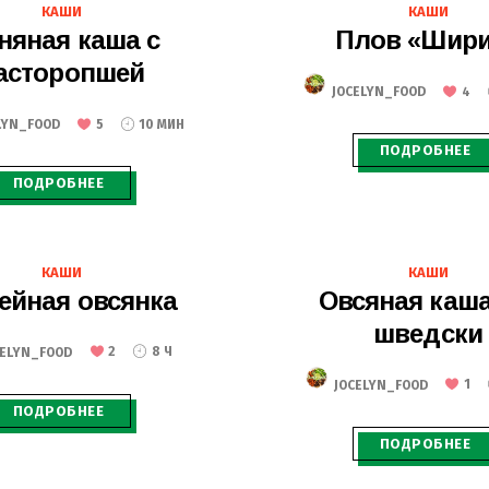
24.01.2021
2
КАШИ
КАШИ
няная каша с
Плов «Шир
асторопшей
JOCELYN_FOOD
4
LYN_FOOD
5
10 МИН
ПОДРОБНЕЕ
ПОДРОБНЕЕ
23.12.2020
16.12.2020
КАШИ
КАШИ
ейная овсянка
Овсяная каша
шведски
CELYN_FOOD
2
8 Ч
JOCELYN_FOOD
1
ПОДРОБНЕЕ
ПОДРОБНЕЕ