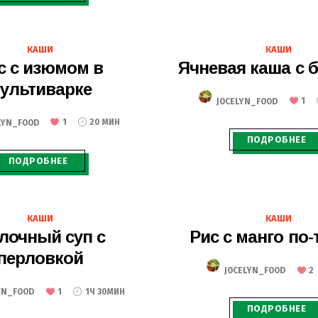
11.08.2020
16.07.2020
КАШИ
КАШИ
с с изюмом в
Ячневая каша с 
ультиварке
JOCELYN_FOOD
1
LYN_FOOD
1
20 МИН
ПОДРОБНЕЕ
ПОДРОБНЕЕ
02.07.2020
24.06.2020
КАШИ
КАШИ
лочный суп с
Рис с манго по-
перловкой
JOCELYN_FOOD
2
YN_FOOD
1
1Ч 30МИН
ПОДРОБНЕЕ