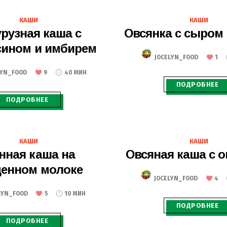
12.09.2020
10.09.2020
КАШИ
КАШИ
урузная каша с
Овсянка с сыром
сином и имбирем
JOCELYN_FOOD
1
LYN_FOOD
9
40 МИН
ПОДРОБНЕЕ
ПОДРОБНЕЕ
04.09.2020
28.08.2020
КАШИ
КАШИ
нная каша на
Овсяная каша с 
щенном молоке
JOCELYN_FOOD
4
LYN_FOOD
5
10 МИН
ПОДРОБНЕЕ
ПОДРОБНЕЕ