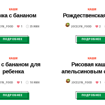
26.11.2020
22.11.2020
КАШИ
КАШИ
чка с бананом
Рождественска
LYN_FOOD
1
35 МИН
JOCELYN_FOOD
2
ПОДРОБНЕЕ
ПОДРОБНЕЕ
15.11.2020
29.10.2020
КАШИ
КАШИ
 с бананом для
Рисовая каш
ребенка
апельсиновым 
LYN_FOOD
1
10 МИН
JOCELYN_FOOD
1
ПОДРОБНЕЕ
ПОДРОБНЕЕ