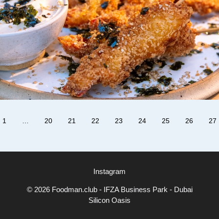
1
…
20
21
22
23
24
25
26
27
Instagram
© 2026 Foodman.club - IFZA Business Park - Dubai
Silicon Oasis