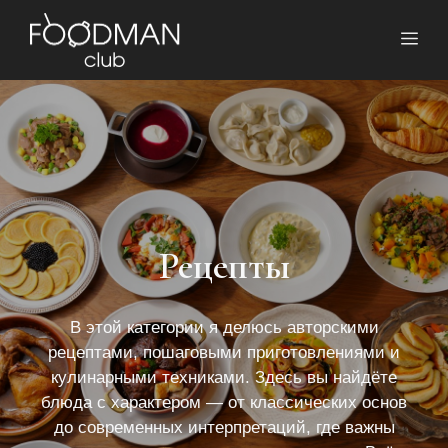
Перейти
к
Ме
содержимому
Рецепты
В этой категории я делюсь авторскими
рецептами, пошаговыми приготовлениями и
кулинарными техниками. Здесь вы найдёте
блюда с характером — от классических основ
до современных интерпретаций, где важны