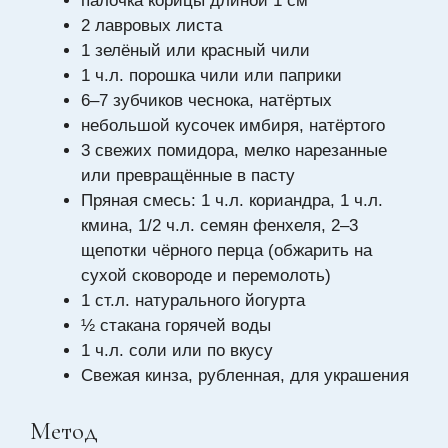
палочка корицы длиной 1 см
2 лавровых листа
1 зелёный или красный чили
1 ч.л. порошка чили или паприки
6–7 зубчиков чеснока, натёртых
небольшой кусочек имбиря, натёртого
3 свежих помидора, мелко нарезанные
или превращённые в пасту
Пряная смесь: 1 ч.л. кориандра, 1 ч.л.
кмина, 1/2 ч.л. семян фенхеля, 2–3
щепотки чёрного перца (обжарить на
сухой сковороде и перемолоть)
1 ст.л. натурального йогурта
½ стакана горячей воды
1 ч.л. соли или по вкусу
Свежая кинза, рубленная, для украшения
Метод