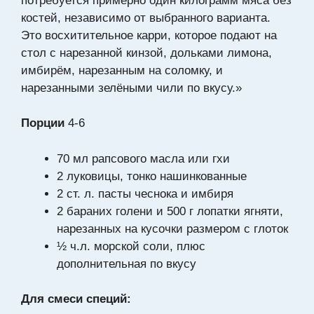
потребуется примерно один килограмм мяса без
костей, независимо от выбранного варианта.
Это восхитительное карри, которое подают на
стол с нарезанной кинзой, дольками лимона,
имбирём, нарезанным на соломку, и
нарезанными зелёными чили по вкусу.»
Порции
4-6
70 мл рапсового масла или гхи
2 луковицы, тонко нашинкованные
2 ст. л. пасты чеснока и имбиря
2 бараних голени и 500 г лопатки ягняти,
нарезанных на кусочки размером с глоток
½ ч.л. морской соли, плюс
дополнительная по вкусу
Для смеси специй: