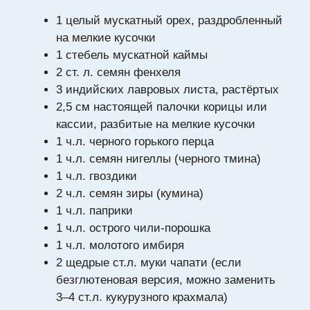
1 целый мускатный орех, раздробленный
на мелкие кусочки
1 стебель мускатной каймы
2 ст. л. семян фенхеля
3 индийских лавровых листа, растёртых
2,5 см настоящей палочки корицы или
кассии, разбитые на мелкие кусочки
1 ч.л. черного горького перца
1 ч.л. семян нигеллы (черного тмина)
1 ч.л. гвоздики
2 ч.л. семян зиры (кумина)
1 ч.л. паприки
1 ч.л. острого чили-порошка
1 ч.л. молотого имбиря
2 щедрые ст.л. муки чапати (если
безглютеновая версия, можно заменить
3–4 ст.л. кукурузного крахмала)