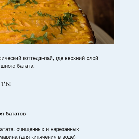
сический коттедж-пай, где верхний слой
ышного батата.
нты
оя бататов
батата, очищенных и нарезанных
марина (для кипячения в воде)