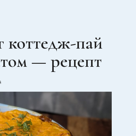
 коттедж-пай
атом — рецепт
й