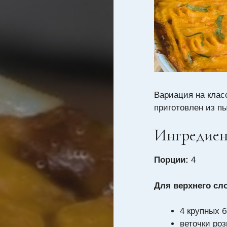
Вариация на клас
приготовлен из п
Ингредие
Порции:
4
Для верхнего сл
4 крупных 
веточки роз