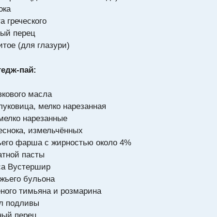
ока
та греческого
ный перец
итое (для глазури)
тедж-пай:
ивкового масла
луковица, мелко нарезанная
 мелко нарезанные
чеснока, измельчённых
жьего фарша с жирностью около 4%
матной пасты
уса Вустершир
яжьего бульона
ёного тимьяна и розмарина
ул подливы
ный перец