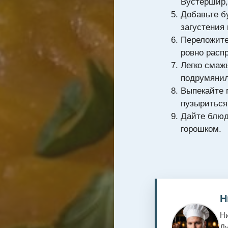
Вустершир,
Добавьте б
загустения
Переложите
ровно расп
Легко смаж
подрумянил
Выпекайте 
пузыриться 
Дайте блюд
горошком.
Н
Ни
Ду