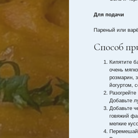
Для подачи
Пареный или вар
Способ пр
Кипятите б
очень мягко
розмарин, 
йогуртом, 
Разогрейте
Добавьте лу
Добавьте че
говяжий фа
мелкие кусо
Перемешайт