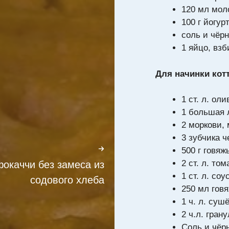
120 мл мол
100 г йогур
соль и чёр
1 яйцо, взб
Для начинки кот
1 ст. л. ол
1 большая 
2 моркови,
3 зубчика 
500 г говя
2 ст. л. то
фокаччи без замеса из
1 ст. л. со
содового хлеба
250 мл гов
1 ч. л. суш
2 ч.л. гран
Соль и чёр