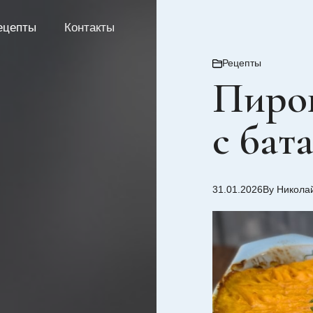
ецепты
Контакты
Рецепты
Пирог
с бат
31.01.2026
By Никола