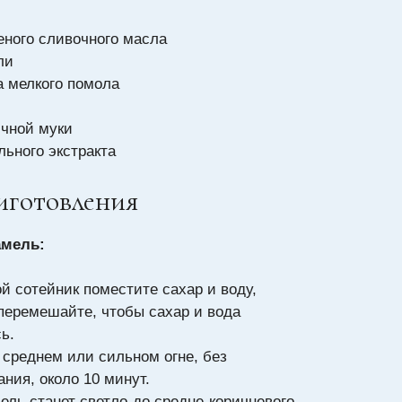
еного сливочного масла
ли
а мелкого помола
ичной муки
ильного экстракта
иготовления
амель:
й сотейник поместите сахар и воду,
перемешайте, чтобы сахар и вода
ь.
 среднем или сильном огне, без
ния, около 10 минут.
ель станет светло-до средне-коричневого,