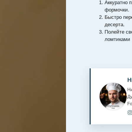
Аккуратно 
формочки.
Быстро пер
десерта.
Полейте св
ломтиками 
Н
Ни
Ду
F