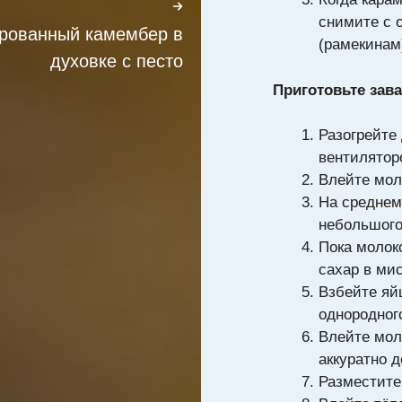
снимите с 
рованный камембер в
(рамекинам
духовке с песто
Приготовьте зав
Разогрейте 
вентиляторо
Влейте мол
На среднем
небольшого
Пока молоко
сахар в мис
Взбейте яйц
однородного
Влейте мол
аккуратно 
Разместите