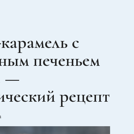
карамель с
ным печеньем
е —
ический рецепт
й