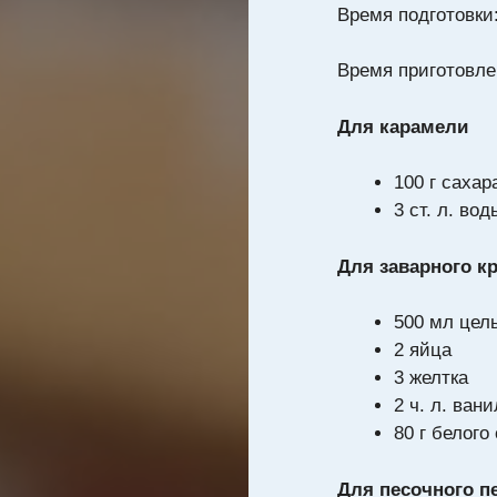
Время подготовки
Время приготовле
Для карамели
100 г сахар
3 ст. л. во
Для заварного к
500 мл цел
2 яйца
3 желтка
2 ч. л. ван
80 г белого
Для песочного п