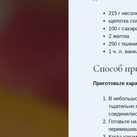
215 г несол
щепотка со
100 г сахар
2 желтка
250 г пшен
1 ч. л. ван
Способ пр
Приготовьте кар
В небольшо
тщательно 
соединилис
Готовьте на
перемешива
Когда карам