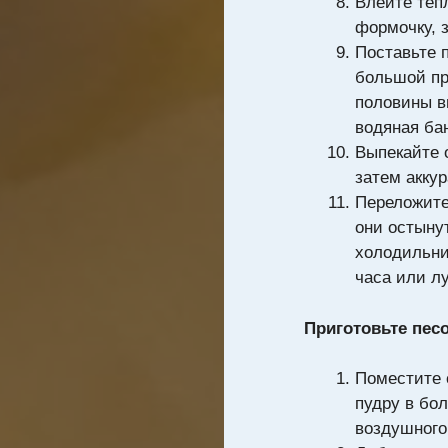
Влейте тёп
формочку, з
Поставьте 
большой пр
половины в
водяная ба
Выпекайте о
затем аккур
Переложите
они остыну
холодильни
часа или л
Приготовьте пес
Поместите 
пудру в бо
воздушного