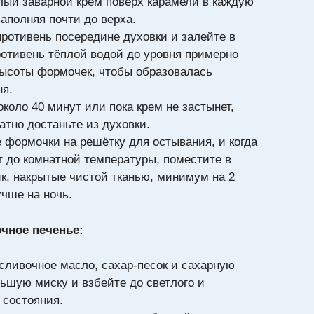
лый заварной крем поверх карамели в каждую
аполняя почти до верха.
противень посередине духовки и залейте в
отивень тёплой водой до уровня примерно
ысоты формочек, чтобы образовалась
ня.
коло 40 минут или пока крем не застынет,
атно достаньте из духовки.
 формочки на решётку для остывания, и когда
т до комнатной температуры, поместите в
к, накрытые чистой тканью, минимум на 2
учше на ночь.
очное печенье:
сливочное масло, сахар-песок и сахарную
льшую миску и взбейте до светлого и
 состояния.