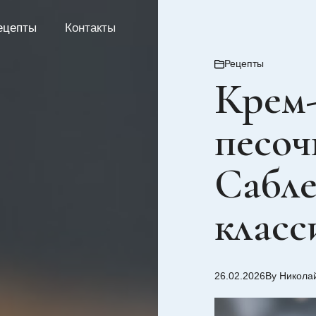
ецепты
Контакты
Рецепты
Крем-
песоч
Сабл
класс
26.02.2026
By Никола