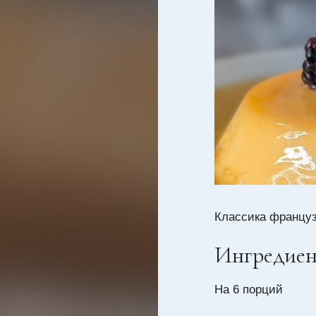
Классика француз
Ингредие
На 6 порций