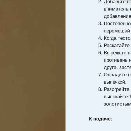
Добавьте в
внимательн
добавлени
Постепенно
перемешай
Когда тесто
Раскатайте
Вырежьте п
противень 
друга, заст
Охладите п
выпечкой.
Разогрейте 
выпекайте 1
золотистым
К подаче: