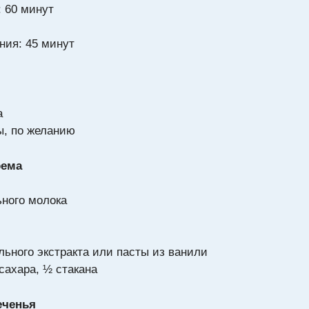
: 60 минут
ния: 45 минут
а
ды, по желанию
рема
ьного молока
ильного экстракта или пасты из ванили
 сахара, ½ стакана
еченья