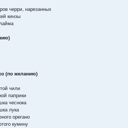
оров черри, нарезанных
жей кинзы
 лайма
нию)
ко (по желанию)
отой чили
дкой паприки
ошка чеснока
ошка лука
еного орегано
отого кумину