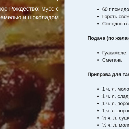
кое Рождество: мусс с
60 г помид
Горсть све
рамелью и шоколадом
Сок одного
Подача (по жела
Гуакамоле
Сметана
Приправа для та
1 ч. л. мол
1 ч. л. сла
1 ч. л. пор
1 ч. л. пор
½ ч. л. суш
½ ч. л. мол