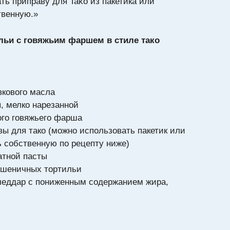
ь припра́ву для Tako из пакетика или
твенную.»
ьи с говяжьим фаршем в стиле тако
ивкового масла
, мелко нарезанной
ого говяжьего фарша
вы для тако (можно использовать пакетик или
ь собственную по рецепту ниже)
матной пасты
пшеничных тортильи
 чеддар с пониженным содержанием жира,