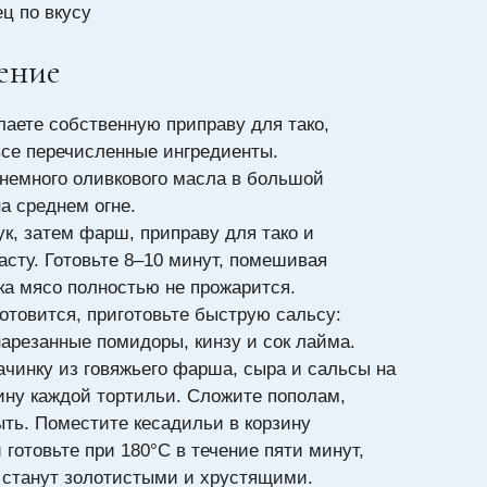
ц по вкусу
ение
лаете собственную приправу для тако,
се перечисленные ингредиенты.
 немного оливкового масла в большой
а среднем огне.
ук, затем фарш, приправу для тако и
асту. Готовьте 8–10 минут, помешивая
ока мясо полностью не прожарится.
готовится, приготовьте быструю сальсу:
арезанные помидоры, кинзу и сок лайма.
ачинку из говяжьего фарша, сыра и сальсы на
ину каждой тортильи. Сложите пополам,
ыть. Поместите кесадильи в корзину
 готовьте при 180°C в течение пяти минут,
е станут золотистыми и хрустящими.