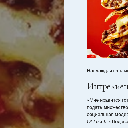
Наслаждайтесь м
Ингредие
«Мне нравится го
подать множество
социальная медиа
Of Lunch
. «Подава