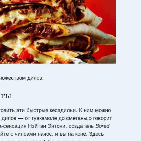
ножеством дипов.
нты
товить эти быстрые кесадильи. К ним можно
 дипов — от гуакамоле до сметаны,» говорит
-сенсация Нэйтан Энтони, создатель
Bored
йте с чипсами начос, и вы на коне. Здесь