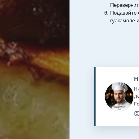
Переверните
Подавайте
гуакамоле и
.
Н
Ни
Ду
F