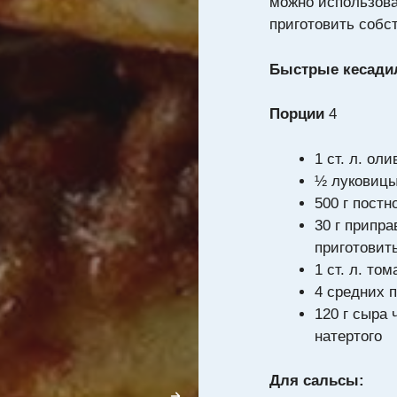
можно использоват
приготовить собс
Быстрые кесадил
Порции
4
1 ст. л. ол
½ луковицы
500 г постн
30 г припра
приготовит
1 ст. л. то
4 средних 
120 г сыра
натертого
Для сальсы: