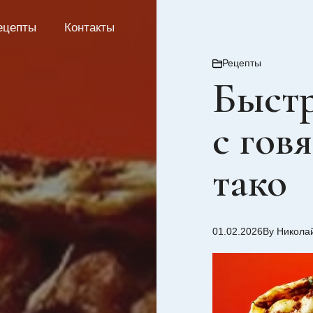
ецепты
Контакты
Рецепты
Быстр
с гов
тако
01.02.2026
By Никола