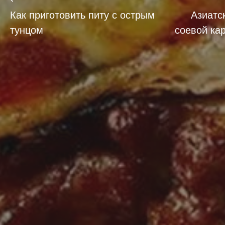
Как приготовить питу с острым
Азиатс
тунцом
соевой ка