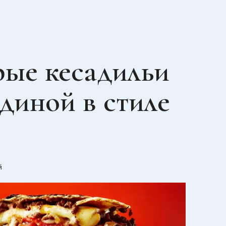
ые кесадильи
ядиной в стиле
й