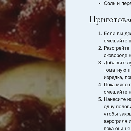
Соль и пере
Приготовл
Если вы де
смешайте в
Разогрейте
сковороде н
Добавьте л
томатную п
изредка, п
Пока мясо 
смешайте н
Нанесите н
одну полов
чтобы закр
аэрогриля и
пока они н