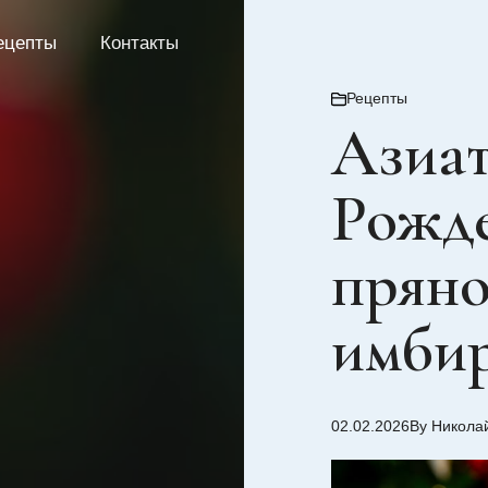
ецепты
Контакты
Рецепты
Азиат
Рожде
пряно
имби
02.02.2026
By Никола