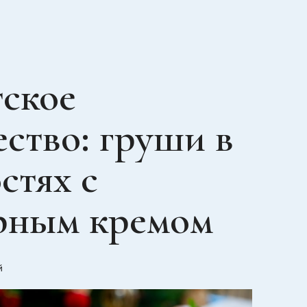
ское
ство: груши в
стях с
рным кремом
й