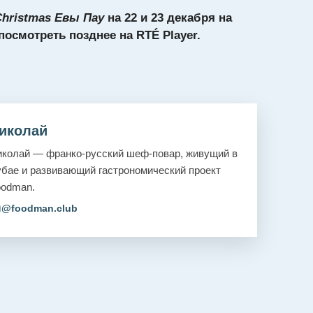
Christmas Евы Пау
на 22 и 23 декабря на
осмотреть позднее на RTÉ Player.
иколай
колай — франко-русский шеф-повар, живущий в
бае и развивающий гастрономический проект
oodman.
@foodman.club