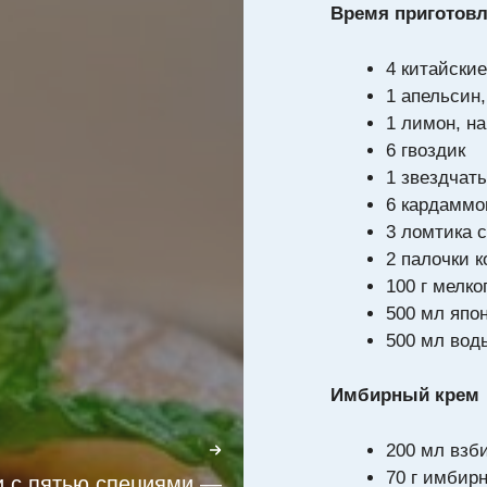
Время приготовл
4 китайски
1 апельсин
1 лимон, н
6 гвоздик
1 звездчат
6 кардаммо
3 ломтика 
2 палочки 
100 г мелко
500 мл япон
500 мл вод
Имбирный крем
200 мл взб
70 г имбирн
и с пятью специями —