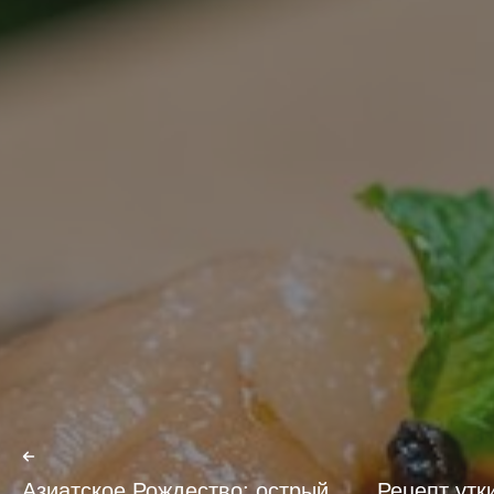
Азиатское Рождество: острый
Рецепт утк