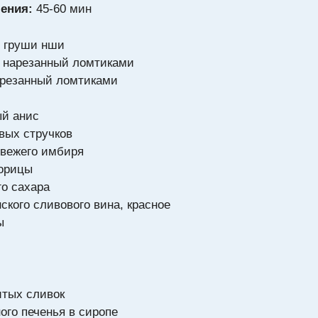
ения:
45-60 мин
е груши нши
, нарезанный ломтиками
арезанный ломтиками
ый анис
вых стручков
свежего имбиря
корицы
го сахара
ского сливового вина, красное
ы
итых сливок
ого печенья в сиропе