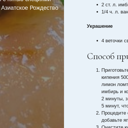
2 ст. л. им
Азиатское Рождество
1/4 ч. л. в
Украшение
4 веточки 
Способ пр
Приготовьт
кипения 50
лимон ломт
имбирь и к
2 минуты, 
5 минут, ч
Процедите 
добавьте я
Очистите к