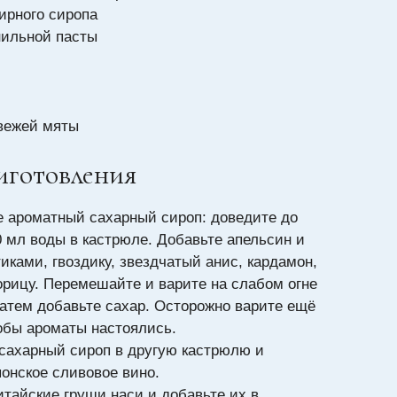
бирного сиропа
анильной пасты
свежей мяты
иготовления
е ароматный сахарный сироп: доведите до
0 мл воды в кастрюле. Добавьте апельсин и
иками, гвоздику, звездчатый анис, кардамон,
орицу. Перемешайте и варите на слабом огне
затем добавьте сахар. Осторожно варите ещё
тобы ароматы настоялись.
сахарный сироп в другую кастрюлю и
понское сливовое вино.
итайские груши наси и добавьте их в