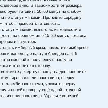
 сливовое вино. В зависимости от размера
жно будет готовить 50–60 минут на слабом
они не станут мягкими. Проткните середину
м, чтобы проверить готовность.
 станут мягкими, выньте их из жидкости и
кость на среднем огне 15–20 минут, пока она
иропом и загустеет.
отовить имбирный крем, поместите имбирное
роп и ванильную пасту в блендер на 4–5
уратно вмешайте полученную пасту во
вки и отложите в сторону.
 возьмите десертную чашу; на дно положите
ожку сиропа из сливового вина, сверху
ст. л. имбирного крема, уложите сверху
ушу и полейте сверху ещё одной столовой
па из сливового вина. Украсьте веточкой