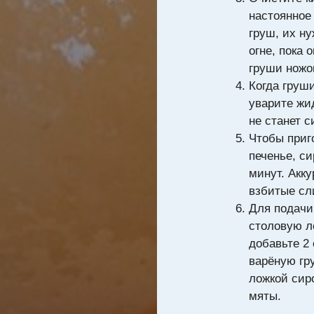
настоянное
груш, их ну
огне, пока 
груши ножо
Когда груши
уварите жид
не станет с
Чтобы приг
печенье, си
минут. Акк
взбитые сли
Для подачи
столовую л
добавьте 2 
варёную гр
ложкой сиро
мяты.