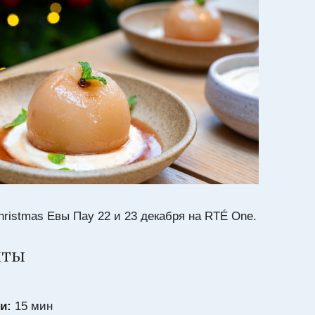
hristmas Евы Пау 22 и 23 декабря на RTÉ One.
нты
и:
15 мин