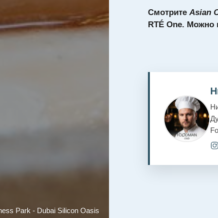
Смотрите
Asian 
RTÉ One. Можно п
Н
Ни
Ду
F
ess Park - Dubai Silicon Oasis